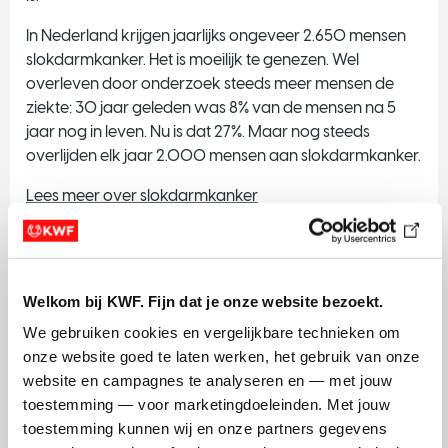
In Nederland krijgen jaarlijks ongeveer 2.650 mensen
slokdarmkanker. Het is moeilijk te genezen. Wel
overleven door onderzoek steeds meer mensen de
ziekte: 30 jaar geleden was 8% van de mensen na 5
jaar nog in leven. Nu is dat 27%. Maar nog steeds
overlijden elk jaar 2.000 mensen aan slokdarmkanker.
Lees meer over slokdarmkanker
Strottenhoofdkanker
Strottenhoofdkanker komt ook vaker voor bij mensen
Welkom bij KWF. Fijn dat je onze website bezoekt.
die roken. Je strottenhoofd zit vlak onder je keel. Het is
dus iets anders dan keelkanker. Maar net als
We gebruiken cookies en vergelijkbare technieken om 
keelkanker heb je meer kans op strottenhoofdkanker
onze website goed te laten werken, het gebruik van onze 
als je rookt. De kans is groter als je er ook alcohol bij
website en campagnes te analyseren en — met jouw 
drinkt.
toestemming — voor marketingdoeleinden. Met jouw 
toestemming kunnen wij en onze partners gegevens 
Elk jaar krijgen in Nederland ongeveer 570 mensen