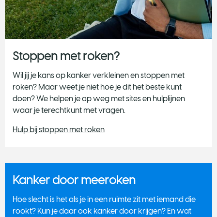
Stoppen met roken?
Wil jij je kans op kanker verkleinen en stoppen met
roken? Maar weet je niet hoe je dit het beste kunt
doen? We helpen je op weg met sites en hulplijnen
waar je terechtkunt met vragen.
Hulp bij stoppen met roken
Kanker door meeroken
Hoe slecht is het als je in een ruimte zit met iemand die
rookt? Kun je daar ook kanker door krijgen? En wat