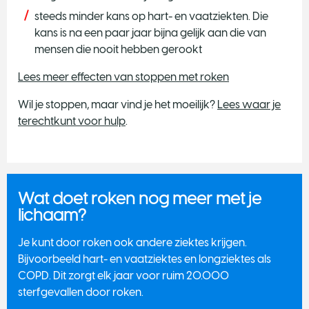
steeds minder kans op hart- en vaatziekten. Die
kans is na een paar jaar bijna gelijk aan die van
mensen die nooit hebben gerookt
Lees meer effecten van stoppen met roken
Wil je stoppen, maar vind je het moeilijk?
Lees waar je
terechtkunt voor hulp
.
Wat doet roken nog meer met je
lichaam?
Je kunt door roken ook andere ziektes krijgen.
Bijvoorbeeld hart- en vaatziektes en longziektes als
COPD. Dit zorgt elk jaar voor ruim 20.000
sterfgevallen door roken.