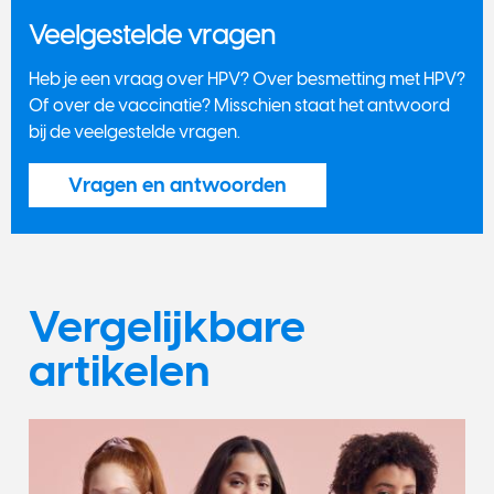
Veelgestelde vragen
Heb je een vraag over HPV? Over besmetting met HPV?
Of over de vaccinatie? Misschien staat het antwoord
bij de veelgestelde vragen.
Vragen en antwoorden
Vergelijkbare
artikelen