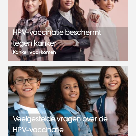
HPV-vaccinatie beschermt
tegen kanker
Kanker voorkomen
Veelgestelde vragen over de
HPV-vaccinatie