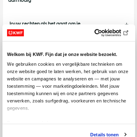
dan nodig
Jouw rechten als het gaat om je
persoonsgegevens
Welkom bij KWF. Fijn dat je onze website bezoekt.
Uitschrijven voor campagnes en nieuwsbrieven
We gebruiken cookies en vergelijkbare technieken om 
onze website goed te laten werken, het gebruik van onze 
website en campagnes te analyseren en — met jouw 
Links naar websites van derden
toestemming — voor marketingdoeleinden. Met jouw 
toestemming kunnen wij en onze partners gegevens 
verwerken, zoals surfgedrag, voorkeuren en technische 
Cookie Statement
gegevens.
Deze gegevens helpen ons om campagnes te meten, 
KWF gebruikt cookies op haar websites
prestaties te verbeteren en relevante KWF-content te 
Details tonen