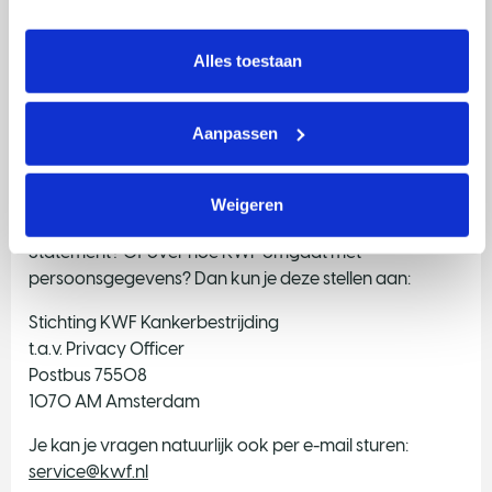
tonen. Je kunt je toestemming op elk moment wijzigen of 
intrekken via Cookie instellingen onderaan de pagina. De 
lijst met cookies is te vinden in het tabblad “details”.
Hoe lang blijven de cookies op mijn computer,
Alles toestaan
tablet of telefoon staan?
Aanpassen
Vragen
Weigeren
Heb je vragen of opmerkingen over ons Privacy
Statement? Of over hoe KWF omgaat met
persoonsgegevens? Dan kun je deze stellen aan:
Stichting KWF Kankerbestrijding
t.a.v. Privacy Officer
Postbus 75508
1070 AM Amsterdam
Je kan je vragen natuurlijk ook per e-mail sturen:
service@kwf.nl