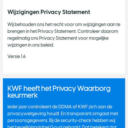
Wijzigingen Privacy Statement
Wij behouden ons het recht voor om wijzigingen aan te
brengen in het Privacy Statement. Controleer daarom
regelmatig ons Privacy Statement voor mogelijke
wijzingen in ons beleid.
Versie 1.6
KWF heeft het Privacy Waarborg
keurmerk
Ieder jaar controleert de DDMA of KWF zich aan de
privacywetgeving houdt. En transparant omgaat met
persoonsgegevens. Bij de security-check hebben wij
het beveiligingslabel Goud gehaald. Dat betekent dat