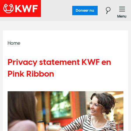
Doneer nu
Menu
Home
Privacy statement KWF en
Pink Ribbon