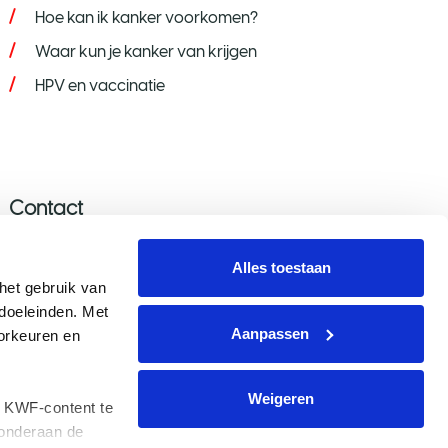
Hoe kan ik kanker voorkomen?
Waar kun je kanker van krijgen
HPV en vaccinatie
Contact
Stel je vraag
Alles toestaan
Donatie wijzigen/opzeggen
et gebruik van 
oeleinden. Met 
Aanmelden nieuwsbrief
Aanpassen
rkeuren en 
Voor de pers
Weigeren
 KWF-content te 
onderaan de 