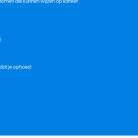
tomen die kunnen wijzen op kanker:
j
 dat je ophoest