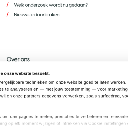
Welk onderzoek wordt nu gedaan?
Nieuwste doorbraken
Over ons
Over KWF
je onze website bezoekt.
Nieuws
ergelijkbare technieken om onze website goed te laten werken, h
s te analyseren en — met jouw toestemming — voor marketingd
Onze ambassadeurs
ij en onze partners gegevens verwerken, zoals surfgedrag, voo
Werken bij KWF
om campagnes te meten, prestaties te verbeteren en relevante
ing op elk moment wijzigen of intrekken via Cookie instellingen 