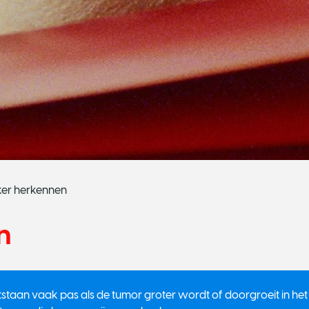
ker herkennen
n
tstaan vaak pas als de tumor groter wordt of doorgroeit in het l