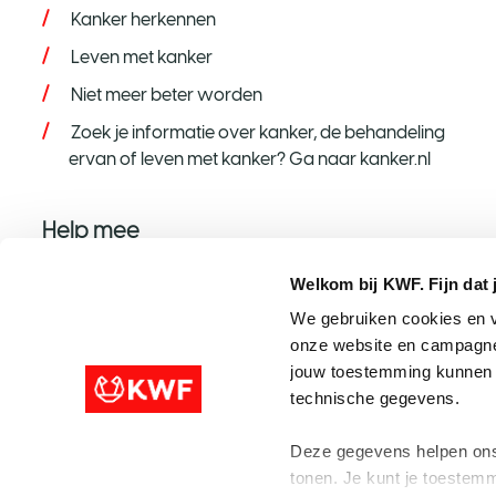
Kanker herkennen
Leven met kanker
Niet meer beter worden
Zoek je informatie over kanker, de behandeling
ervan of leven met kanker? Ga naar kanker.nl
Help mee
Help mee op jouw manier
Welkom bij KWF. Fijn dat 
Word donateur
We gebruiken cookies en v
onze website en campagne
Nalaten aan KWF
jouw toestemming kunnen w
Steun met een grote gift
technische gegevens.
Speel mee met de KWF Loterij
Deze gegevens helpen ons 
tonen. Je kunt je toestemm