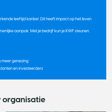
kende leeftijd kanker. Dit heeft impact op het leven
lijke aanpak. Met je bedrijf kun je KWF steunen.
n meer genezing
lanten en investeerders
 organisatie