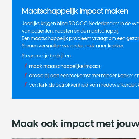
Maatschappelijk impact maken
Jaarlijks krijgen bijna 50.000 Nederlanders in de wer
van patiënten, naasten én de maatschappij.
Een maatschappelijk probleem vraagt om een gezamen
Samen versnellen we onderzoek naar kanker.
Steun met je bedrijf en
maak maatschappelijke impact
draag bij aan een toekomst met minder kanker e
versterk de betrokkenheid van medewerkerder, k
Maak ook impact met jouw