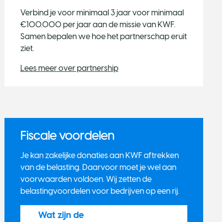
Verbind je voor minimaal 3 jaar voor minimaal
€100.000 per jaar aan de missie van KWF.
Samen bepalen we hoe het partnerschap eruit
ziet.
Lees meer over partnership
Fiscale voordelen
Je kan zakelijke donaties aan KWF aftrekken
van de belasting. Daarvoor moet je wel aan
voorwaarden voldoen. Wij zetten de
belastingvoordelen voor bedrijven op een rij.
Wat zijn de