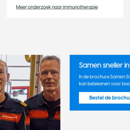
Meer onderzoek naar immunotherapie
Samen sneller i
In de brochure Samen Snel
kan betekenen voor ba
Bestel de brochu