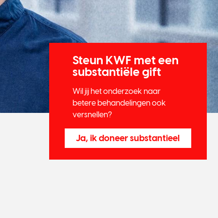
Steun KWF met een
substantiële gift
Wil jij het onderzoek naar
betere behandelingen ook
versnellen?
Ja, ik doneer substantieel