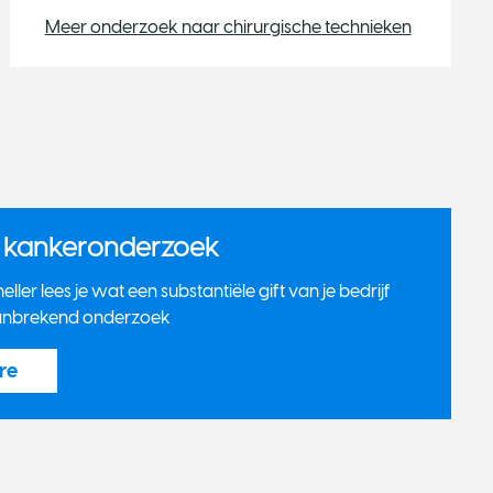
Meer onderzoek naar chirurgische technieken
n kankeronderzoek
ler lees je wat een substantiële gift van je bedrijf
anbrekend onderzoek
re