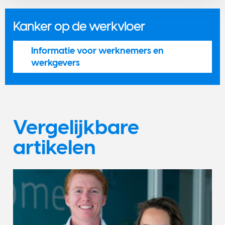
Kanker op de werkvloer
Informatie voor werknemers en
werkgevers
Vergelijkbare
artikelen