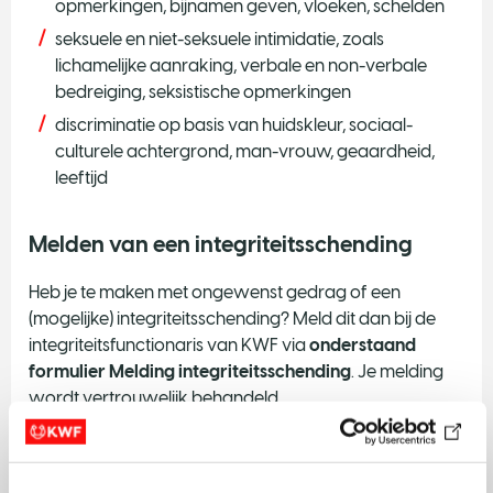
opmerkingen, bijnamen geven, vloeken, schelden
seksuele en niet-seksuele intimidatie, zoals
lichamelijke aanraking, verbale en non-verbale
bedreiging, seksistische opmerkingen
discriminatie op basis van huidskleur, sociaal-
culturele achtergrond, man-vrouw, geaardheid,
leeftijd
Melden van een integriteitsschending
Heb je te maken met ongewenst gedrag of een
(mogelijke) integriteitsschending? Meld dit dan bij de
integriteitsfunctionaris van KWF via
onderstaand
formulier Melding integriteitsschending
. Je melding
wordt vertrouwelijk behandeld.
Wil je liever
anoniem
melden? Stuur dan een email naar
een extern meldpunt: