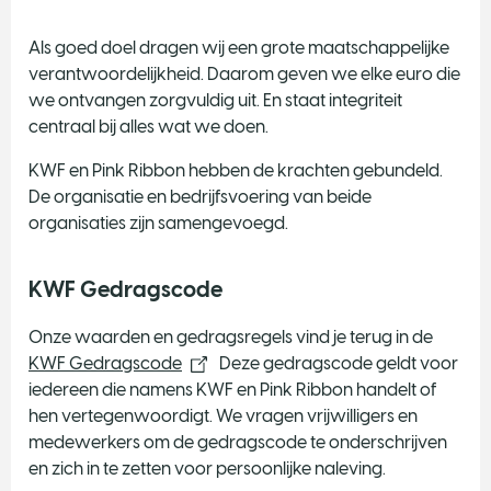
o
n
Als goed doel dragen wij een grote maatschappelijke
e
verantwoordelijkheid. Daarom geven we elke euro die
we ontvangen zorgvuldig uit. En staat integriteit
T
centraal bij alles wat we doen.
w
o
KWF en Pink Ribbon hebben de krachten gebundeld.
p
De organisatie en bedrijfsvoering van beide
o
organisaties zijn samengevoegd.
i
n
KWF Gedragscode
t
t
Onze waarden en gedragsregels vind je terug in de
w
KWF Gedragscode
Deze gedragscode geldt voor
o
iedereen die namens KWF en Pink Ribbon handelt of
hen vertegenwoordigt. We vragen vrijwilligers en
T
medewerkers om de gedragscode te onderschrijven
h
en zich in te zetten voor persoonlijke naleving.
r