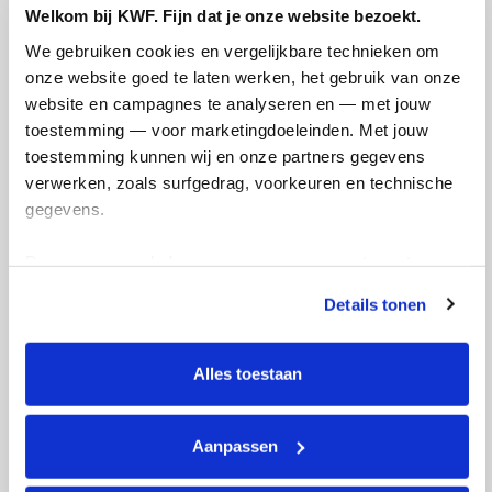
Meldpunt Gimd
Welkom bij KWF. Fijn dat je onze website bezoekt.
meldpuntgoededoelen@gimd.nl
We gebruiken cookies en vergelijkbare technieken om 
onze website goed te laten werken, het gebruik van onze 
Heb je een andersoortige klacht? Meld dit dan via het
website en campagnes te analyseren en — met jouw 
klachtenformulier
.
toestemming — voor marketingdoeleinden. Met jouw 
toestemming kunnen wij en onze partners gegevens 
verwerken, zoals surfgedrag, voorkeuren en technische 
gegevens.
Deze gegevens helpen ons om campagnes te meten, 
prestaties te verbeteren en relevante KWF-content te 
Melding integriteitsschending
Details tonen
tonen. Je kunt je toestemming op elk moment wijzigen of 
intrekken via Cookie instellingen onderaan de pagina. De 
lijst met cookies is te vinden in het tabblad “details”.
Alles toestaan
Aanpassen