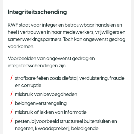
e
e
Integriteitsschending
N
KWF staat voor integer en betrouwbaar handelen en
e
heeft vertrouwen in haar medewerkers, vrijwilligers en
e
samenwerkingspartners. Toch kan ongewenst gedrag
voorkomen.
Voorbeelden van ongewenst gedrag en
integriteitsschendingen zijn:
strafbare feiten zoals diefstal, verduistering, fraude
en corruptie
misbruik van bevoegdheden
belangenverstrengeling
misbruik of lekken van informatie
pesten, bijvoorbeeld structureel buitensluiten en
negeren, kwaadsprekerij, beledigende