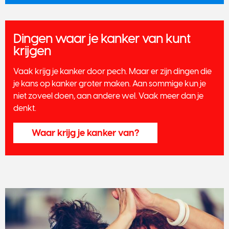
Dingen waar je kanker van kunt
krijgen
Vaak krijg je kanker door pech. Maar er zijn dingen die
je kans op kanker groter maken. Aan sommige kun je
niet zoveel doen, aan andere wel. Vaak meer dan je
denkt.
Waar krijg je kanker van?