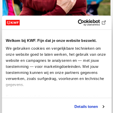
Welkom bij KWF. Fijn dat je onze website bezoekt.
We gebruiken cookies en vergelijkbare technieken om 
Genoeg bewegen
onze website goed te laten werken, het gebruik van onze 
website en campagnes te analyseren en — met jouw 
Wist je dat je door genoeg bewegen minder kans hebt
toestemming — voor marketingdoeleinden. Met jouw 
op kanker? Benieuwd hoe dit komt? We leggen het uit.
toestemming kunnen wij en onze partners gegevens 
verwerken, zoals surfgedrag, voorkeuren en technische 
4 redenen waarom bewegen gezond is
gegevens.
Deze gegevens helpen ons om campagnes te meten, 
prestaties te verbeteren en relevante KWF-content te 
Details tonen
tonen. Je kunt je toestemming op elk moment wijzigen of 