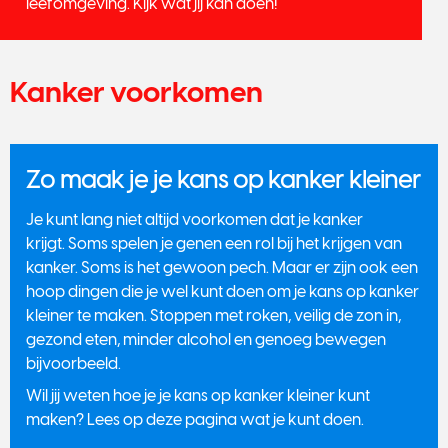
leefomgeving. Kijk wat jij kan doen!
Kanker voorkomen
Zo maak je je kans op kanker kleiner
Je kunt lang niet altijd voorkomen dat je kanker
krijgt. Soms spelen je genen een rol bij het krijgen van
kanker. Soms is het gewoon pech. Maar er zijn ook een
hoop dingen die je wel kunt doen om je kans op kanker
kleiner te maken. Stoppen met roken, veilig de zon in,
gezond eten, minder alcohol en genoeg bewegen
bijvoorbeeld.
Wil jij weten hoe je je kans op kanker kleiner kunt
maken? Lees op deze pagina wat je kunt doen.