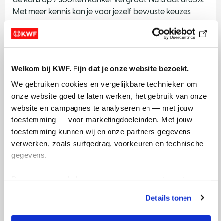
Met meer kennis kan je voor jezelf bewuste keuzes
maken.
Test je kennis over alcohol en vind antwoorden op
veelgestelde vragen
Welkom bij KWF. Fijn dat je onze website bezoekt.
Bij het Expertisecentrum alcohol vind je meer
feiten en
We gebruiken cookies en vergelijkbare technieken om 
cijfers over alcohol en kanker
onze website goed te laten werken, het gebruik van onze 
Meer informatie
website en campagnes te analyseren en — met jouw 
toestemming — voor marketingdoeleinden. Met jouw 
Alcoholinfo.nl
toestemming kunnen wij en onze partners gegevens 
verwerken, zoals surfgedrag, voorkeuren en technische 
Gezonde Generatie
gegevens.
MDL Fonds
Feiten en fabels over alcohol
Deze gegevens helpen ons om campagnes te meten, 
prestaties te verbeteren en relevante KWF-content te 
Bronnen
Details tonen
tonen. Je kunt je toestemming op elk moment wijzigen of 
intrekken via Cookie instellingen onderaan de pagina. De 
Wat weten Nederlanders over alcohol?