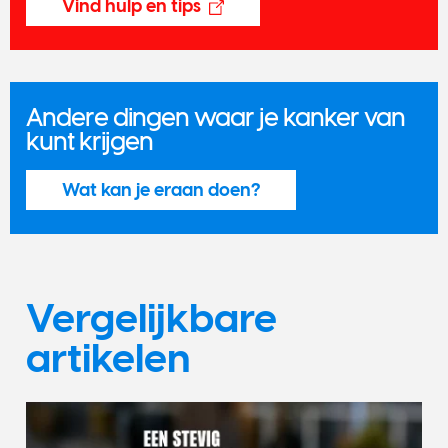
Vind hulp en tips
Andere dingen waar je kanker van
kunt krijgen
Wat kan je eraan doen?
Vergelijkbare
artikelen