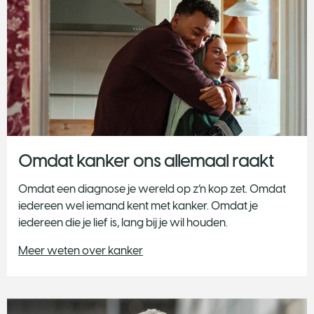
N
e
e
Omdat kanker ons allemaal raakt
Omdat een diagnose je wereld op z’n kop zet. Omdat
iedereen wel iemand kent met kanker. Omdat je
iedereen die je lief is, lang bij je wil houden.
Meer weten over kanker