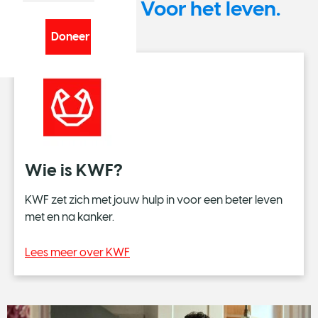
Tegen kanker. Voor het leven.
e
T
w
o
p
o
i
n
t
Wie is KWF?
t
w
KWF zet zich met jouw hulp in voor een beter leven
o
met en na kanker.
T
Lees meer over KWF
h
r
e
e