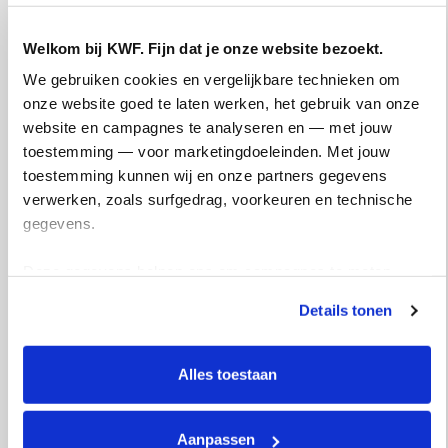
Welkom bij KWF. Fijn dat je onze website bezoekt.
We gebruiken cookies en vergelijkbare technieken om 
onze website goed te laten werken, het gebruik van onze 
website en campagnes te analyseren en — met jouw 
toestemming — voor marketingdoeleinden. Met jouw 
toestemming kunnen wij en onze partners gegevens 
verwerken, zoals surfgedrag, voorkeuren en technische 
gegevens.
Zon en huidkanker
Deze gegevens helpen ons om campagnes te meten, 
prestaties te verbeteren en relevante KWF-content te 
Details tonen
Wat weet jij over zonbescherming?
tonen. Je kunt je toestemming op elk moment wijzigen of 
intrekken via Cookie instellingen onderaan de pagina. De 
Doe de quiz
lijst met cookies is te vinden in het tabblad “details”.
Alles toestaan
Aanpassen