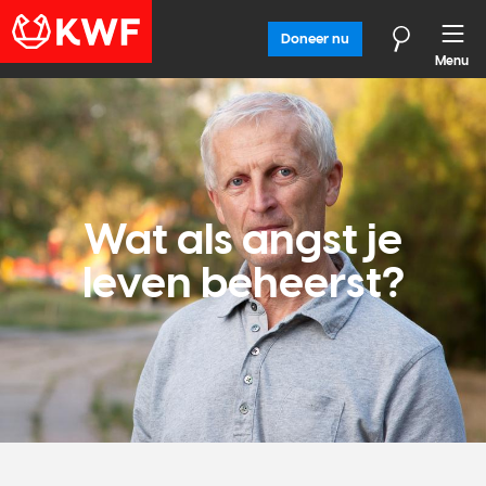
Doneer nu
Menu
Wat als angst je
leven beheerst?