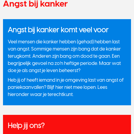
Angst bij kanker
Angst bij kanker komt veel voor
Veel mensen die kanker hebben (gehad) hebben last
van angst. Sommige mensen zijn bang dat de kanker
terugkomt. Anderen zijn bang om dood te gaan. Een
begrijpelijk gevoel na zo’n heftige periode. Maar wat
doe je als angst je leven beheerst?
Heb jij of heeft iemand in je omgeving last van angst of
paniekaanvallen? Blijf hier niet mee lopen. Lees
hieronder waar je terechtkunt.
Help jij ons?