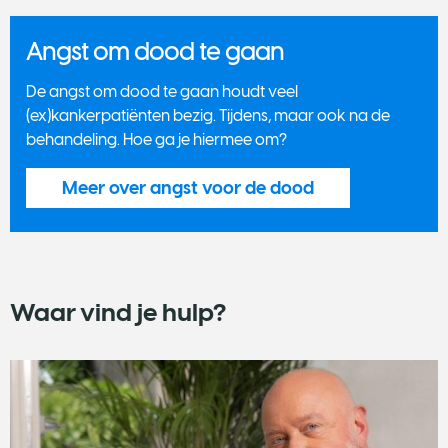
Angst om dood te gaan
De angst om dood te gaan houdt veel
(ex)kankerpatiënten bezig. Tijdens, maar ook na de
behandeling. Hoe ga je hiermee om?
Meer over angst voor de dood
Waar vind je hulp?