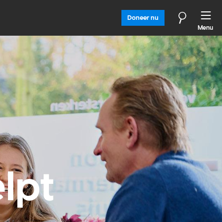
Doneer nu
Menu
lpt