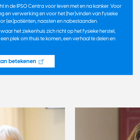
ht in de IPSO Centra voor leven met en na kanker. Voor
ng en verwerking en voor het (her)vinden van fysieke
voor (ex)patiënten, naasten en nabestaanden.
ar het ziekenhuis zich richt op het fysieke herstel,
 een plek om thuis te komen, een verhaal te delen en
kan betekenen