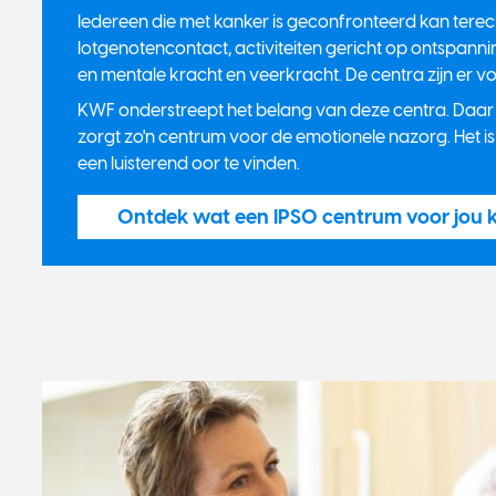
Iedereen die met kanker is geconfronteerd kan terec
lotgenotencontact, activiteiten gericht op ontspanni
en mentale kracht en veerkracht. De centra zijn er 
KWF onderstreept het belang van deze centra. Daar wa
zorgt zo'n centrum voor de emotionele nazorg. Het is
een luisterend oor te vinden.
Ontdek wat een IPSO centrum voor jou 