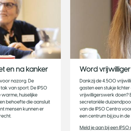
t en na kanker
Word vrijwillige
e voor nazorg. De
Dankzij de 4.500 vrijwill
 tak van sport. De IPSO
gasten een stukje lichter
 warme, huiselijke
vrijwilligerswerk doen?
een behoefte die aansluit
secretariële duizendpoot
ant mensen kunnen er
van de IPSO Centra voo
recht.
een centrum bij jou in de
Meld je aan bij een IPSO