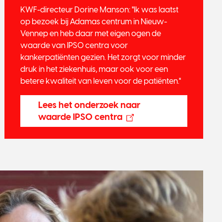
KWF-directeur Dorine Manson: "Ik was laatst
op bezoek bij Adamas centrum in Nieuw-
Vennep en heb daar met eigen ogen de
waarde van IPSO centra voor
kankerpatiënten gezien. Het zorgt voor minder
druk in het ziekenhuis, maar ook voor een
betere kwaliteit van leven voor de patiënten."
Lees het onderzoek naar
waarde IPSO centra