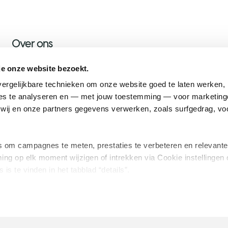
Over ons
Over KWF
je onze website bezoekt.
Nieuws
ergelijkbare technieken om onze website goed te laten werken, h
s te analyseren en — met jouw toestemming — voor marketingd
Onze ambassadeurs
ij en onze partners gegevens verwerken, zoals surfgedrag, voo
Werken bij KWF
om campagnes te meten, prestaties te verbeteren en relevante
ing op elk moment wijzigen of intrekken via Cookie instellingen 
 is te vinden in het tabblad “details”.
on
Privacy
Cookies
Integriteit
ANBI/RSIN nummer: 0029.64.491