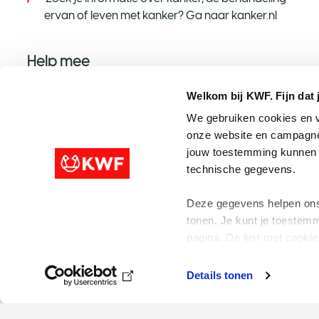
ervan of leven met kanker? Ga naar kanker.nl
Help mee
Help mee op jouw manier
Welkom bij KWF. Fijn dat 
Word donateur
We gebruiken cookies en v
onze website en campagne
Nalaten aan KWF
jouw toestemming kunnen w
Steun met een grote gift
technische gegevens.
Speel mee met de KWF Loterij
Deze gegevens helpen ons 
tonen. Je kunt je toestemm
pagina. De lijst met cookies
Disclaimer
Colof
Details tonen