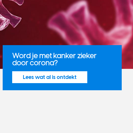
Word je met kanker zieker
door corona?
Lees wat al is ontdekt