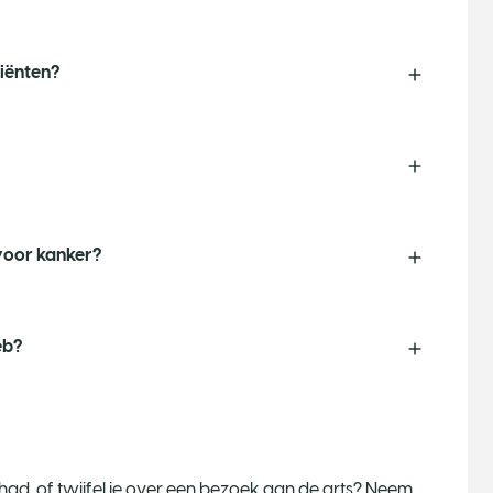
iënten?
 voor kanker?
eb?
t had, of twijfel je over een bezoek aan de arts? Neem