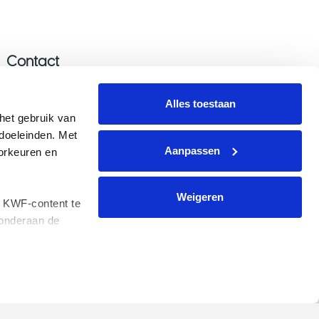
Contact
Stel je vraag
Alles toestaan
Donatie wijzigen/opzeggen
et gebruik van 
oeleinden. Met 
Aanmelden nieuwsbrief
Aanpassen
rkeuren en 
Voor de pers
Weigeren
 KWF-content te 
onderaan de 