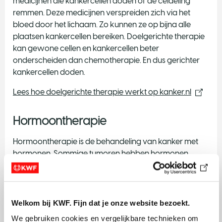
medicijnen die kankercellen doden of de celdeling
remmen. Deze medicijnen verspreiden zich via het
bloed door het lichaam. Zo kunnen ze op bijna alle
plaatsen kankercellen bereiken. Doelgerichte therapie
kan gewone cellen en kankercellen beter
onderscheiden dan chemotherapie. En dus gerichter
kankercellen doden.
Lees hoe doelgerichte therapie werkt op kanker.nl
Hormoontherapie
Hormoontherapie is de behandeling van kanker met
hormonen. Sommige tumoren hebben hormonen
nodig om te groeien. Hormonale therapie remt of
blokkeert de werking van hormonen. Of ze zorgen dat
ons lichaam minder hormonen maakt. Zonder die
‘eigen’ hormonen overleven de kankercellen minder
Welkom bij KWF. Fijn dat je onze website bezoekt.
goed of helemaal niet.
We gebruiken cookies en vergelijkbare technieken om 