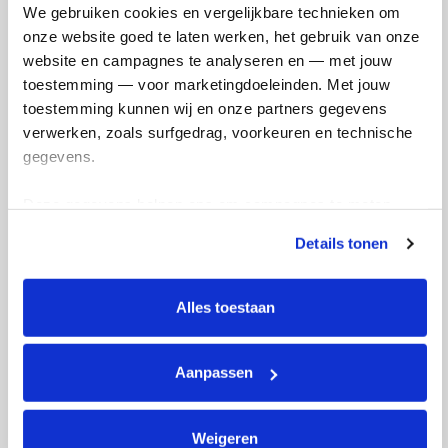
We gebruiken cookies en vergelijkbare technieken om 
o
Anders
onze website goed te laten werken, het gebruik van onze 
p
website en campagnes te analyseren en — met jouw 
o
toestemming — voor marketingdoeleinden. Met jouw 
i
toestemming kunnen wij en onze partners gegevens 
n
verwerken, zoals surfgedrag, voorkeuren en technische 
t
gegevens.
t
w
Deze gegevens helpen ons om campagnes te meten, 
o
prestaties te verbeteren en relevante KWF-content te 
Details tonen
tonen. Je kunt je toestemming op elk moment wijzigen of 
T
intrekken via Cookie instellingen onderaan de pagina. De 
h
lijst met cookies is te vinden in het tabblad “details”.
Alles toestaan
r
Ja, houd me op de hoogte van wat mijn donatie
e
mogelijk maakt en van manieren om betrokken te
e
Aanpassen
blijven. Afmelden kan altijd.
N
e
Weigeren
e