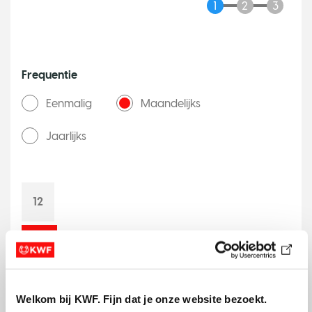
n
e
e
J
a
Frequentie
T
Eenmalig
Maandelijks
w
o
Jaarlijks
p
o
i
n
12
t
o
10
n
e
6
T
Welkom bij KWF. Fijn dat je onze website bezoekt.
w