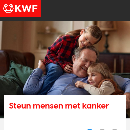
Steun mensen met kanker
N
O
e