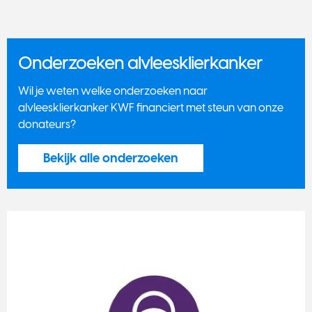
Onderzoeken alvleesklierkanker
Wil je weten welke onderzoeken naar
alvleesklierkanker KWF financiert met steun van onze
donateurs?
Bekijk alle onderzoeken