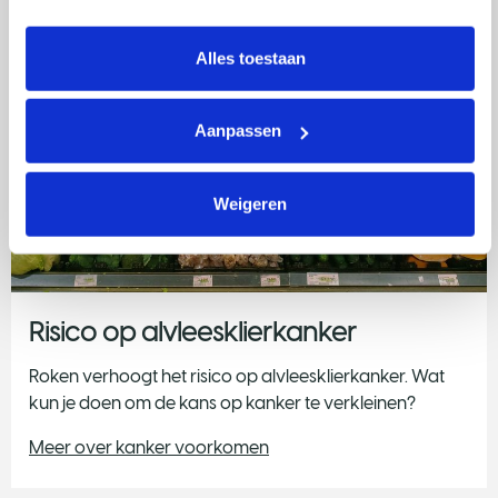
intrekken via Cookie instellingen onderaan de pagina. De 
lijst met cookies is te vinden in het tabblad “details”.
Alles toestaan
Aanpassen
Weigeren
Risico op alvleesklierkanker
Roken verhoogt het risico op alvleesklierkanker. Wat
kun je doen om de kans op kanker te verkleinen?
Meer over kanker voorkomen