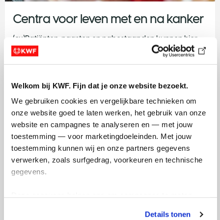
Centra voor leven met en na kanker
(ex)Patiënten, naasten en nabestaanden kunnen hier
terecht om over hun ervaringen te praten. Of voor
voorlichting, activiteiten en contact met lotgenoten. Je
kan er zonder verwijzing en zonder afspraak
binnenlopen.
Welkom bij KWF. Fijn dat je onze website bezoekt.
We gebruiken cookies en vergelijkbare technieken om 
Meer over deze centra
onze website goed te laten werken, het gebruik van onze 
website en campagnes te analyseren en — met jouw 
toestemming — voor marketingdoeleinden. Met jouw 
toestemming kunnen wij en onze partners gegevens 
verwerken, zoals surfgedrag, voorkeuren en technische 
gegevens.
Deze gegevens helpen ons om campagnes te meten, 
prestaties te verbeteren en relevante KWF-content te 
Details tonen
tonen. Je kunt je toestemming op elk moment wijzigen of 