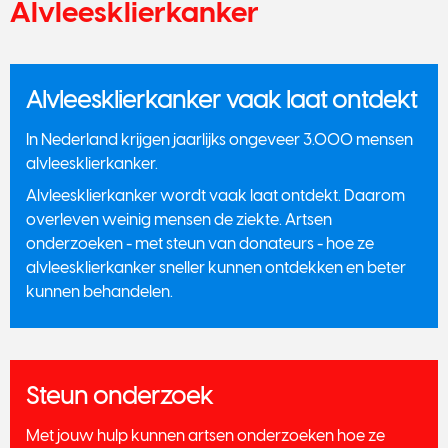
Alvleesklierkanker
Alvleesklierkanker vaak laat ontdekt
In Nederland krijgen jaarlijks ongeveer 3.000 mensen
alvleesklierkanker.​
Alvleesklierkanker wordt vaak laat ontdekt. Daarom
overleven weinig mensen de ziekte. Artsen
onderzoeken - met steun van donateurs - hoe ze
alvleesklierkanker sneller kunnen ontdekken en beter
kunnen behandelen.
Steun onderzoek
Met jouw hulp kunnen artsen onderzoeken hoe ze