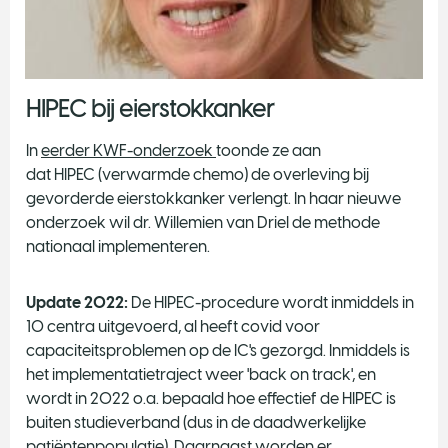
HIPEC bij eierstokkanker
In
eerder KWF-onderzoek
toonde ze aan
dat HIPEC (verwarmde chemo) de overleving bij
gevorderde eierstokkanker verlengt. In haar nieuwe
onderzoek wil dr. Willemien van Driel de methode
nationaal implementeren.
Update 2022:
De HIPEC-procedure wordt inmiddels in
10 centra uitgevoerd, al heeft covid voor
capaciteitsproblemen op de IC's gezorgd. Inmiddels is
het implementatietraject weer 'back on track', en
wordt in 2022 o.a. bepaald hoe effectief de HIPEC is
buiten studieverband (dus in de daadwerkelijke
patiëntenpopulatie). Daarnaast worden er