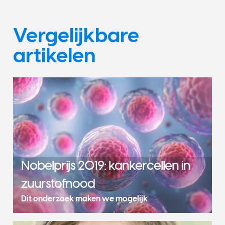
Vergelijkbare
artikelen
Nobelprijs 2019: kankercellen in
zuurstofnood
Dit onderzoek maken we mogelijk