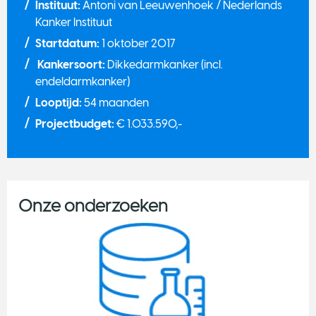
Instituut:
Antoni van Leeuwenhoek / Nederlands
Kanker Instituut
Startdatum:
1 oktober 2017
Kankersoort:
Dikkedarmkanker (incl.
endeldarmkanker)
Looptijd:
54 maanden
Projectbudget:
€ 1.033.590,-
Onze onderzoeken