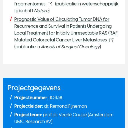
fragmentomes
(publicatie in wetenschappelijk
tijdschrift
Nature
)
Prognostic Value of Circulating Tumor DNA for
Recurrence and Survival in Patients Undergoing
Local Treatment for Initially Unresectable RAS/RAF
Mutated Colorectal Cancer Liver Metastases
(publicatie in
Annals of Surgical Oncology
)
Projectgegevens
Projectnummer:
10438
Projectleider:
dr. Remond Fijneman
Projectteam:
prof.dr. Veerle Coupe (Amsterdam
UMC Research BV)