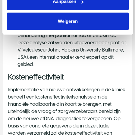
Aanpassen
Een relatief dure ‘next generation sequencing’-
analyse die de mutaties van meerdere genen in
kaart brengt, en daarmee een breder overzicht
Weigeren
biedt wie mogelijk (geen) baat heeft bij
behandeling met panitumumab of cetuximab.
Deze analyse zal worden uitgevoerd door prof. dr.
V. Velculescu (Johns Hopkins University, Baltimore,
USA), een internationaal erkend expert op dit
gebied.
Kosteneffectiviteit
Implementatie van nieuwe ontwikkelingen in de kliniek
behoeft een kosteneffectiviteitsanalyse om de
financiële haalbaarheid in kaart te brengen, met
uiteindelijk de vraag of zorgverzekeraars bereid zijn
om de nieuwe ctDNA-diagnostiek te vergoeden. Op
basis van concrete gegevens die in deze studie
worden verzameld zal de kosteneffectiviteit van