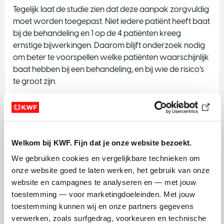
Tegelijk laat de studie zien dat deze aanpak zorgvuldig
moet worden toegepast. Niet iedere patiënt heeft baat
bij de behandeling en 1 op de 4 patiënten kreeg
ernstige bijwerkingen. Daarom blijft onderzoek nodig
om beter te voorspellen welke patiënten waarschijnlijk
baat hebben bij een behandeling, en bij wie de risico’s
te groot zijn.
Wat betekent dit voor patiënten?
Voor patiënten met kanker blijft de
Welkom bij KWF. Fijn dat je onze website bezoekt.
standaardbehandeling meestal de eerste keuze. Maar
voor patiënten bij wie die behandelingen niet meer
We gebruiken cookies en vergelijkbare technieken om 
werken, kan onderzoek zoals DRUP nieuwe
onze website goed te laten werken, het gebruik van onze 
mogelijkheden bieden.
website en campagnes te analyseren en — met jouw 
toestemming — voor marketingdoeleinden. Met jouw 
Dat betekent niet dat er altijd een passend medicijn is,
toestemming kunnen wij en onze partners gegevens 
of dat een behandeling altijd aanslaat. Wel laat DRUP
verwerken, zoals surfgedrag, voorkeuren en technische 