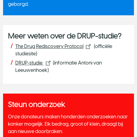
geborgd.
Meer weten over de DRUP-studie?
The Drug Rediscovery Protocol
(officiële
studiesite)
DRUP-studie
(informatie Antoni van
Leeuwenhoek)
Steun onderzoek
Onze donateurs maken honderden onderzoeken naar
kanker mogelijk. Elk bedrag, groot of klein, draagt bij
aan nieuwe doorbraken.