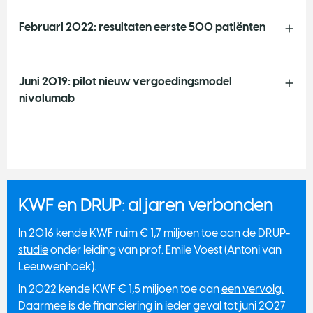
Februari 2022: resultaten eerste 500 patiënten
Juni 2019: pilot nieuw vergoedingsmodel
nivolumab
KWF en DRUP: al jaren verbonden
In 2016 kende KWF ruim € 1,7 miljoen toe aan de
DRUP-
studie
onder leiding van prof. Emile Voest (Antoni van
Leeuwenhoek).
In 2022 kende KWF € 1,5 miljoen toe aan
een vervolg.
Daarmee is de financiering in ieder geval tot juni 2027