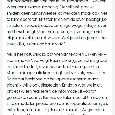
darmkankerpatiënten met leveruitzaaiingen. Elke keer
weer een riskante uitdaging: “Je wil héél precies
snijden: geen tumorweefsel achterlaten, maar ook niet
te ruim opereren. Er zitten in en om de lever belangrijke
structuren, zoals bloedvaten en galwegen, die je liever
niet beschadigt. Maar helaas kun je uitzaaiingen niet
altijd makkelijk zien of voelen. Wat je ziet als je naar de
lever kijkt, is dan een bruin vlak.”
“Nu is het natuurlijk zo dat we van tevoren CT- en MRI-
scans maken”, vervolgt Ruers. Zo krijgt een chirurg toch
een beeld, letterlijk, van waar de uitzaaiingen zitten.
Maar in de operatiekamer blijft het vervolgens zoeken.
“Ik zie dat beeld wel op het operatiescherm, maar
eigenlijk wil je ook diepte zien. En dat is wat we in dit
project willen realiseren: de informatie uit vooraf
gemaakte scans willen we vertalen naar 3D-modellen.
En die modellen projecteren op het operatiescherm, als
extra laag informatie tijdens de operatie. Augmented