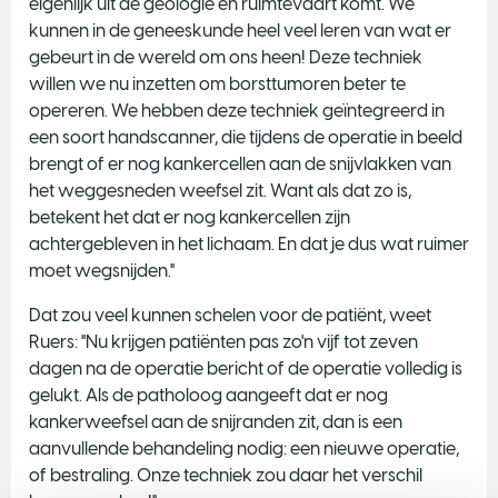
eigenlijk uit de geologie en ruimtevaart komt. We
kunnen in de geneeskunde heel veel leren van wat er
gebeurt in de wereld om ons heen! Deze techniek
willen we nu inzetten om borsttumoren beter te
opereren. We hebben deze techniek geïntegreerd in
een soort handscanner, die tijdens de operatie in beeld
brengt of er nog kankercellen aan de snijvlakken van
het weggesneden weefsel zit. Want als dat zo is,
betekent het dat er nog kankercellen zijn
achtergebleven in het lichaam. En dat je dus wat ruimer
moet wegsnijden."
Dat zou veel kunnen schelen voor de patiënt, weet
Ruers: "Nu krijgen patiënten pas zo'n vijf tot zeven
dagen na de operatie bericht of de operatie volledig is
gelukt. Als de patholoog aangeeft dat er nog
kankerweefsel aan de snijranden zit, dan is een
aanvullende behandeling nodig: een nieuwe operatie,
of bestraling. Onze techniek zou daar het verschil