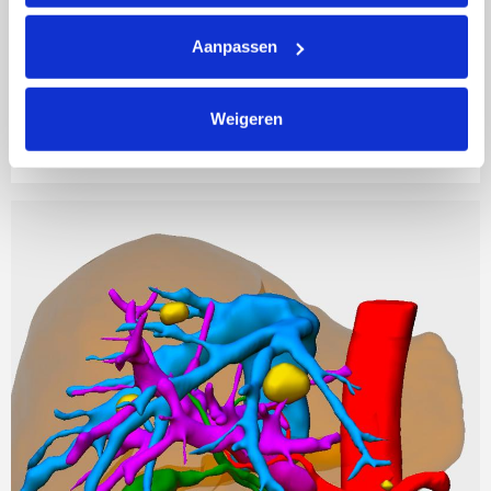
Theo Ruers was te zien in de aflevering van Tijd voor
Max die geheel in het teken van Pink Ribbon en
Aanpassen
borstkankeronderzoek stond. Klik
hier
om de
volledige uitzending van 7 oktober 2025 terug te
kijken.
Weigeren