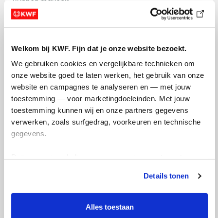
kunnen maken!"
Welkom bij KWF. Fijn dat je onze website bezoekt.
We gebruiken cookies en vergelijkbare technieken om 
onze website goed te laten werken, het gebruik van onze 
website en campagnes te analyseren en — met jouw 
toestemming — voor marketingdoeleinden. Met jouw 
toestemming kunnen wij en onze partners gegevens 
verwerken, zoals surfgedrag, voorkeuren en technische 
gegevens.
Deze gegevens helpen ons om campagnes te meten, 
prestaties te verbeteren en relevante KWF-content te 
Details tonen
tonen. Je kunt je toestemming op elk moment wijzigen of 
intrekken via Cookie instellingen onderaan de pagina. De 
lijst met cookies is te vinden in het tabblad “details”.
Alles toestaan