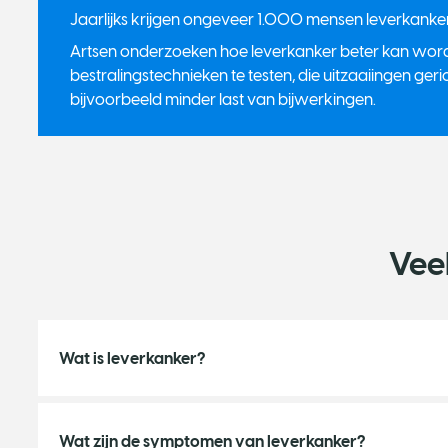
Jaarlijks krijgen ongeveer 1.000 mensen leverkanker
​Artsen onderzoeken hoe leverkanker beter kan wor
bestralingstechnieken te testen, die uitzaaiingen geri
bijvoorbeeld minder last van bijwerkingen.
Vee
Wat is leverkanker?
Wat zijn de symptomen van leverkanker?