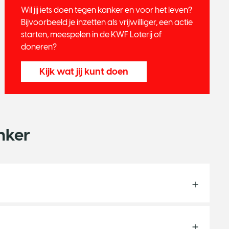
Wil jij iets doen tegen kanker en voor het leven?
Bijvoorbeeld je inzetten als vrijwilliger, een actie
starten, meespelen in de KWF Loterij of
doneren?
Kijk wat jij kunt doen
nker