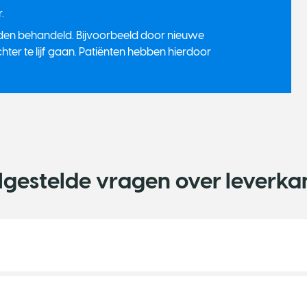
.
den behandeld. Bijvoorbeeld door nieuwe
chter te lijf gaan. Patiënten hebben hierdoor
lgestelde vragen over leverka