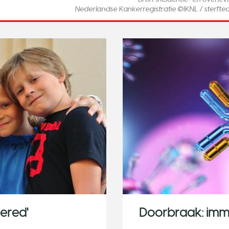
ered'
Doorbraak: imm