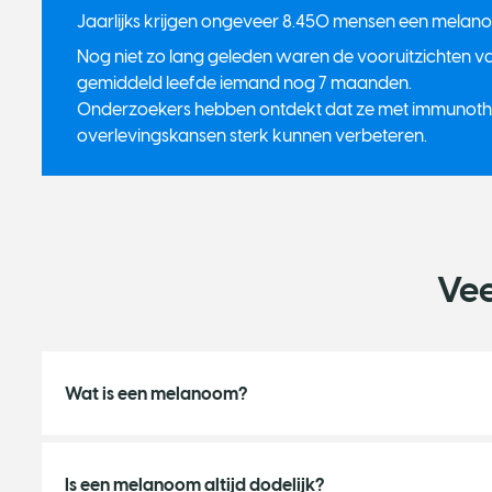
​Jaarlijks krijgen ongeveer 8.450 mensen een melan
Nog niet zo lang geleden waren de vooruitzichten 
gemiddeld leefde iemand nog 7 maanden.
Onderzoekers hebben ontdekt dat ze met immunothe
overlevingskansen sterk kunnen verbeteren.
Vee
Wat is een melanoom?
Is een melanoom altijd dodelijk?