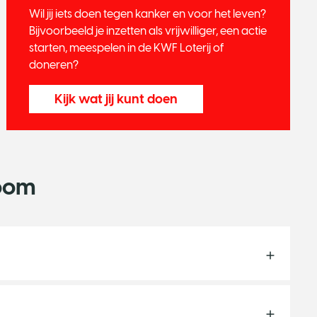
Wil jij iets doen tegen kanker en voor het leven?
Bijvoorbeeld je inzetten als vrijwilliger, een actie
starten, meespelen in de KWF Loterij of
doneren?
Kijk wat jij kunt doen
noom