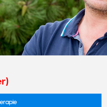
r)
erapie