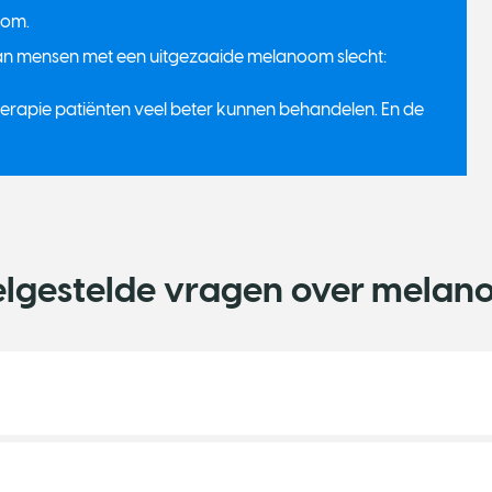
oom.
van mensen met een uitgezaaide melanoom slecht:
rapie patiënten veel beter kunnen behandelen. En de
lgestelde vragen over mela