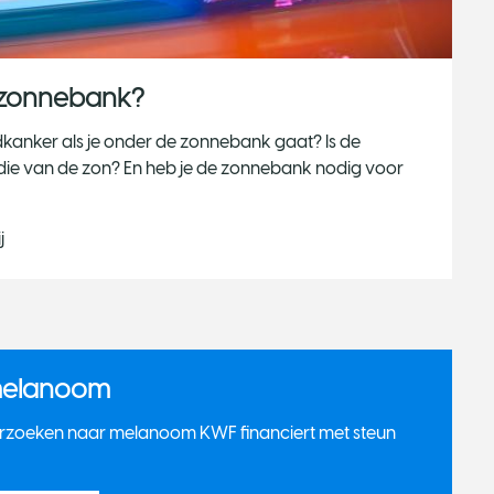
e zonnebank?
dkanker als je onder de zonnebank gaat? Is de
 die van de zon? En heb je de zonnebank nodig voor
j
melanoom
erzoeken naar melanoom KWF financiert met steun