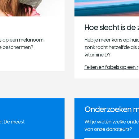
Hoe slecht is d
ans op een melanoom
Heb je meer kans op hui
 te beschermen?
zonkracht hetzelfde als
vitamine D?
Feiten en fabels op een ri
Onderzoeken 
r. De meest
Wil je weten welke ond
van onze donateurs?