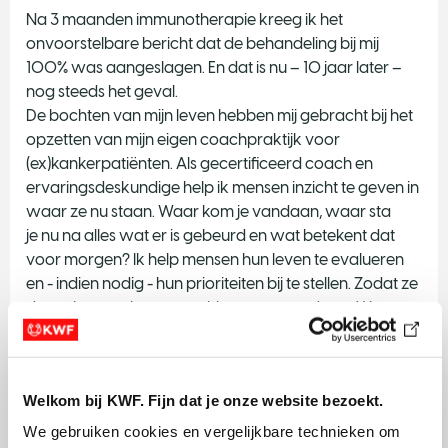
Na 3 maanden immunotherapie kreeg ik het
onvoorstelbare bericht dat de behandeling bij mij
100% was aangeslagen. En dat is nu – 10 jaar later –
nog steeds het geval.
De bochten van mijn leven hebben mij gebracht bij het
opzetten van mijn eigen coachpraktijk voor
(ex)kankerpatiënten. Als gecertificeerd coach en
ervaringsdeskundige help ik mensen inzicht te geven in
waar ze nu staan. Waar kom je vandaan, waar sta
je nu na alles wat er is gebeurd en wat betekent dat
voor morgen? Ik help mensen hun leven te evalueren
en - indien nodig - hun prioriteiten bij te stellen. Zodat ze
de regie terug kunnen pakken over vandaag. Want
wat er op ons pad komt, daar hebben we helaas niets
over te zeggen. Maar dat wat we ermee doen, kunnen
we elke dag opnieuw zelf bepalen."
Welkom bij KWF. Fijn dat je onze website bezoekt.
We gebruiken cookies en vergelijkbare technieken om 