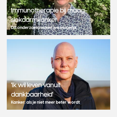
Immunotherapie bij maag-
slokdarmkanker
Dit onderzoek maken we mogelijk
'Ik wil leven vanuit
dankbaarheid'
Kanker: als je niet meer beter wordt