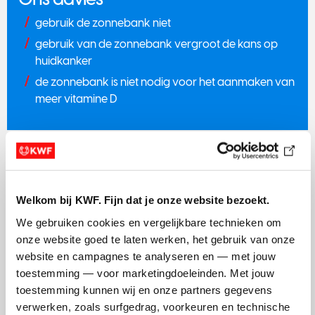
gebruik de zonnebank niet
gebruik van de zonnebank vergroot de kans op
huidkanker
de zonnebank is niet nodig voor het aanmaken van
meer vitamine D
Zon en huidkanker
Welkom bij KWF. Fijn dat je onze website bezoekt.
Risico's van zon en uv-straling
We gebruiken cookies en vergelijkbare technieken om 
onze website goed te laten werken, het gebruik van onze 
website en campagnes te analyseren en — met jouw 
toestemming — voor marketingdoeleinden. Met jouw 
Dingen waar je kanker van kunt
toestemming kunnen wij en onze partners gegevens 
krijgen
verwerken, zoals surfgedrag, voorkeuren en technische 