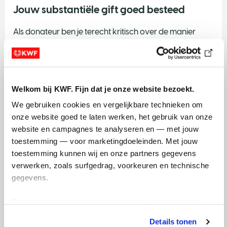
Jouw substantiële gift goed besteed
Als donateur ben je terecht kritisch over de manier
waarop jouw donatie wordt besteed. We leggen
daarom graag uit waar het geld naar toe gaat:
dit bereiken we met onderzoek
Welkom bij KWF. Fijn dat je onze website bezoekt.
bekijk 2025 in beeld
We gebruiken cookies en vergelijkbare technieken om 
of download het volledige jaarverslag
onze website goed te laten werken, het gebruik van onze 
website en campagnes te analyseren en — met jouw 
toestemming — voor marketingdoeleinden. Met jouw 
toestemming kunnen wij en onze partners gegevens 
Contact en advies
verwerken, zoals surfgedrag, voorkeuren en technische 
gegevens.
Denk je na over een substantiële gift? Of
heb je vragen? We gaan graag met je in gesprek om je
Deze gegevens helpen ons om campagnes te meten, 
meer te vertellen over de mogelijkheden hoe je wil
prestaties te verbeteren en relevante KWF-content te 
doneren of waaraan.
Details tonen
tonen. Je kunt je toestemming op elk moment wijzigen of 