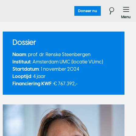
Doneer nu
Menu
Dossier
Naam
: prof. dr. Renske Steenbergen
Instituut
: Amsterdam UMC (locatie VUmc)
Startdatum
: 1 november 2024
Looptijd
: 4 jaar
Financiering KWF
: € 767.392,-