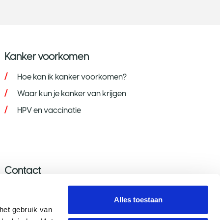
Kanker voorkomen
Hoe kan ik kanker voorkomen?
Waar kun je kanker van krijgen
HPV en vaccinatie
Contact
Stel je vraag
Alles toestaan
Donatie wijzigen/opzeggen
et gebruik van 