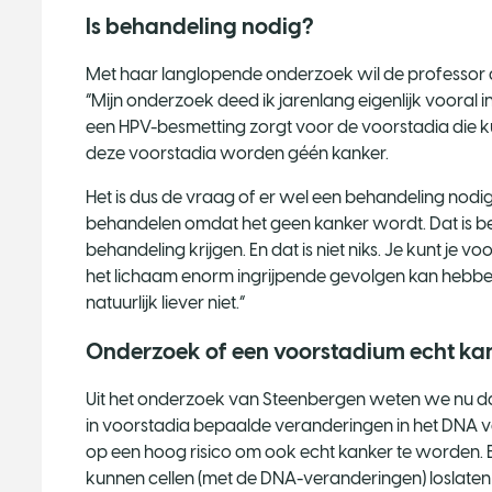
Is behandeling nodig?
Met haar langlopende onderzoek wil de professor 
“Mijn onderzoek deed ik jarenlang eigenlijk vooral i
een HPV-besmetting zorgt voor de voorstadia die ku
deze voorstadia worden géén kanker.
Het is dus de vraag of er wel een behandeling nodig i
behandelen omdat het geen kanker wordt. Dat is be
behandeling krijgen. En dat is niet niks. Je kunt je
het lichaam enorm ingrijpende gevolgen kan hebben.
natuurlijk liever niet.”
Onderzoek of een voorstadium echt ka
Uit het onderzoek van Steenbergen weten we nu dat 
in voorstadia bepaalde veranderingen in het DNA 
op een hoog risico om ook echt kanker te worden. E
kunnen cellen (met de DNA-veranderingen) loslaten