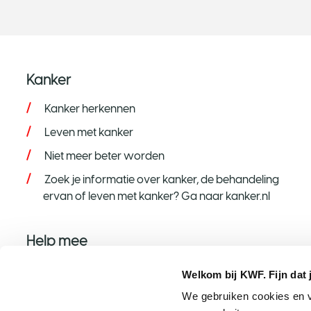
Kanker
Kanker herkennen
Leven met kanker
Niet meer beter worden
Zoek je informatie over kanker, de behandeling
ervan of leven met kanker? Ga naar kanker.nl
Help mee
Help mee op jouw manier
Welkom bij KWF. Fijn dat 
Word donateur
We gebruiken cookies en v