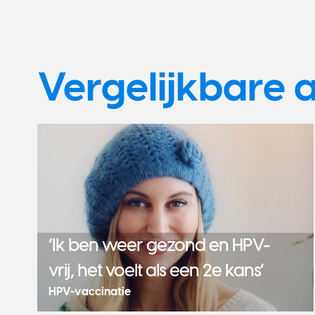
Vergelijkbare a
‘Ik ben weer gezond en HPV-
vrij, het voelt als een 2e kans’
HPV-vaccinatie