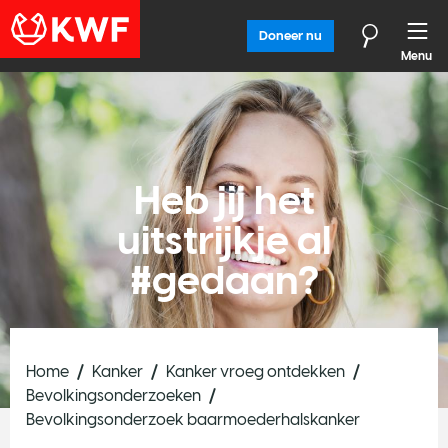
Doneer nu
Menu
Heb jij het
uitstrijkje al
#gedaan?
Home
Kanker
Kanker vroeg ontdekken
Bevolkingsonderzoeken
Bevolkingsonderzoek baarmoederhalskanker