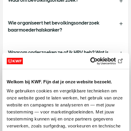
Waarom bevolkingsonderzoek?
Wie organiseert het bevolkingsonderzoek
baarmoederhalskanker?
Waarom onderzoeken ze of ik HPV heb? Wat is
dat?
Welkom bij KWF. Fijn dat je onze website bezoekt.
Ik heb de HPV-vaccinatie gehad. Is het
bevolkingsonderzoek voor mij dan wel nodig?
We gebruiken cookies en vergelijkbare technieken om 
onze website goed te laten werken, het gebruik van onze 
website en campagnes te analyseren en — met jouw 
Vanaf welke leeftijd is het
toestemming — voor marketingdoeleinden. Met jouw 
bevolkingsonderzoek?
toestemming kunnen wij en onze partners gegevens 
verwerken, zoals surfgedrag, voorkeuren en technische 