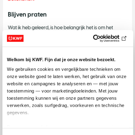
Blijven praten
Wat ik heb geleerd, is hoe belangrijk het is om het
gesprek aan te gaan. Over wat je nodig hebt, waar je
tegenaan loopt, maar ook over de gewone dingen.
Kanker is voor veel mensen spannend, maar het hoeft
Welkom bij KWF. Fijn dat je onze website bezoekt.
geen taboe te zijn. 1 op de 2 mensen krijgt het. Waarom
zijn we bang om erover te praten? Mijn advies: als je
We gebruiken cookies en vergelijkbare technieken om 
niet weet wat je moet zeggen, vraag er gewoon naar.
onze website goed te laten werken, het gebruik van onze 
Ga het gesprek aan. Ik ben niet alleen iemand die
website en campagnes te analyseren en — met jouw 
kanker heeft gehad. Ik ben ook moeder, partner en
toestemming — voor marketingdoeleinden. Met jouw 
collega.
toestemming kunnen wij en onze partners gegevens 
En juist werk helpt me om dat weer te voelen.
verwerken, zoals surfgedrag, voorkeuren en technische 
gegevens.
Je wordt nooit meer wie je was, maar
wel een nieuwe versie van jezelf.
Deze gegevens helpen ons om campagnes te meten, 
prestaties te verbeteren en relevante KWF-content te 