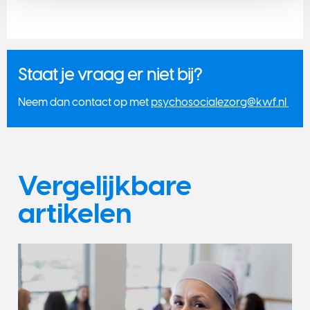
Staat je vraag er niet bij?
Neem dan contact op met
psychosocialezorg@kwf.nl
Vergelijkbare
artikelen