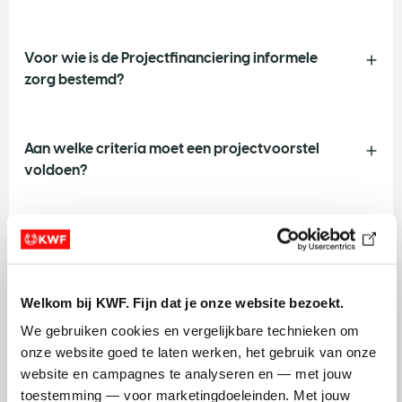
Voor wie is de Projectfinanciering informele
zorg bestemd?
Aan welke criteria moet een projectvoorstel
voldoen?
Wat zijn de inhoudelijke kaders voor het
projectvoorstel?
Welkom bij KWF. Fijn dat je onze website bezoekt.
Welke projecten komen niet in aanmerking
We gebruiken cookies en vergelijkbare technieken om 
voor Projectfinanciering informele zorg?
onze website goed te laten werken, het gebruik van onze 
website en campagnes te analyseren en — met jouw 
toestemming — voor marketingdoeleinden. Met jouw 