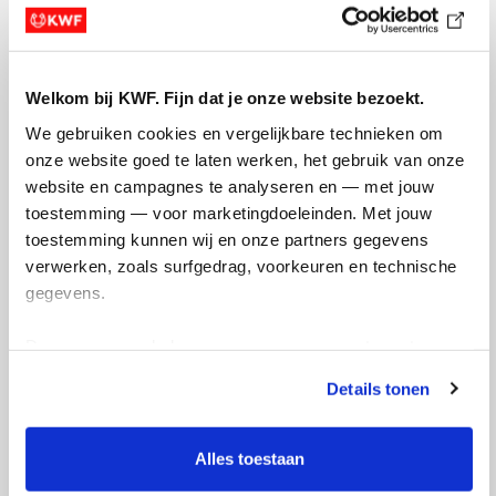
aanbieders, organisaties en initiatiefnemers uit het
brede veld van (informele) zorg bij KWF
projectvoorstellen indienen. Projectvoorstellen vanuit
Welkom bij KWF. Fijn dat je onze website bezoekt.
samenwerkingsverbanden (in ontwikkeling) hadden
de voorkeur.
We gebruiken cookies en vergelijkbare technieken om 
onze website goed te laten werken, het gebruik van onze 
Deze financieringsronde was gericht op
website en campagnes te analyseren en — met jouw 
praktijkprojecten en betrof geen
toestemming — voor marketingdoeleinden. Met jouw 
onderzoeksfinanciering.
toestemming kunnen wij en onze partners gegevens 
verwerken, zoals surfgedrag, voorkeuren en technische 
Er zijn 11 praktijkprojecten rond informele zorg voor
gegevens.
kankerpatiënten en naasten toegekend. KWF
investeert in totaal 2,5 miljoen.
Bekijk alle projecten
.
Deze gegevens helpen ons om campagnes te meten, 
prestaties te verbeteren en relevante KWF-content te 
Details tonen
tonen. Je kunt je toestemming op elk moment wijzigen of 
intrekken via Cookie instellingen onderaan de pagina. De 
Belang van informele zorg
lijst met cookies is te vinden in het tabblad “details”.
Alles toestaan
Deze projectfinanciering komt voort uit de KWF-