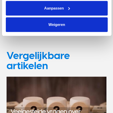
speerpunten psychosociale zorg en palliatieve zorg.
Aanpassen
Bekijk onze doelen
Weigeren
Vergelijkbare
artikelen
Veelgestelde vragen over