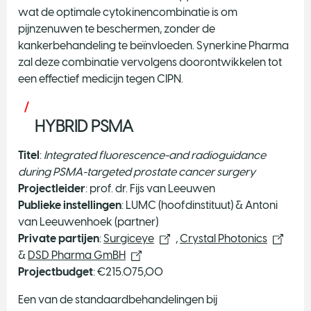
wat de optimale cytokinencombinatie is om
pijnzenuwen te beschermen, zonder de
kankerbehandeling te beïnvloeden. Synerkine Pharma
zal deze combinatie vervolgens doorontwikkelen tot
een effectief medicijn tegen CIPN.
HYBRID PSMA
Titel
:
Integrated fluorescence-and radioguidance
during PSMA-targeted prostate cancer surgery
Projectleider
: prof. dr. Fijs van Leeuwen
Publieke instellingen
: LUMC (hoofdinstituut) & Antoni
van Leeuwenhoek (partner)
Private partijen
:
Surgiceye
,
Crystal Photonics
&
DSD Pharma GmBH
Projectbudget
: €215.075,00
Een van de standaardbehandelingen bij