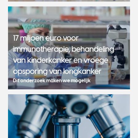
17 miljoen euro voor
immunotherapie, behandeling
van kinderkanker en vroege
opsporing van longkanker
Dit onderzoek maken we mogelijk