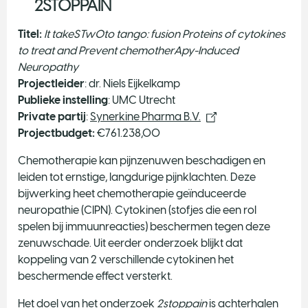
2STOPPAIN
Titel:
It takeSTwOto tango: fusion Proteins of cytokines
to treat and Prevent chemotherApy-Induced
Neuropathy
Projectleider
: dr. Niels Eijkelkamp
Publieke instelling
: UMC Utrecht
Private partij
:
Synerkine Pharma B.V.
Projectbudget:
€761.238,00
Chemotherapie kan pijnzenuwen beschadigen en
leiden tot ernstige, langdurige pijnklachten. Deze
bijwerking heet chemotherapie geïnduceerde
neuropathie (CIPN). Cytokinen (stofjes die een rol
spelen bij immuunreacties) beschermen tegen deze
zenuwschade. Uit eerder onderzoek blijkt dat
koppeling van 2 verschillende cytokinen het
beschermende effect versterkt.
Het doel van het onderzoek
2stoppain
is achterhalen