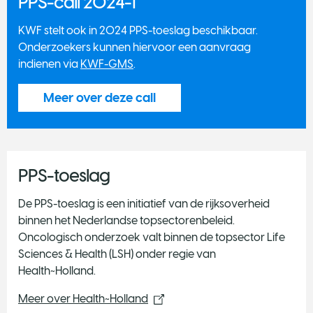
PPS-call 2024-1
KWF stelt ook in 2024 PPS-toeslag beschikbaar.
Onderzoekers kunnen hiervoor een aanvraag
indienen via
KWF-GMS
.
Meer over deze call
PPS-toeslag
De PPS-toeslag is een initiatief van de rijksoverheid
binnen het Nederlandse topsectorenbeleid.
Oncologisch onderzoek valt binnen de topsector Life
Sciences & Health (LSH) onder regie van
Health~Holland.
Meer over Health~Holland