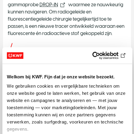
gammaprobe
DROP-IN
waarmee ze nauwkeurig
kunnen navigeren. Om radiogeleide en
fluorescentiegeleide chirurgie tegelijkertijd toe te
passen, is een nieuwe tracer ontwikkeld waaraan een
fluorescente én radioactieve stof gekoppeld zijn.
TARGETER
Titel
:
Target characterization with MRI/PET for MRI-
guided radiotherapy of metastatic disease
Welkom bij KWF. Fijn dat je onze website bezoekt.
Projectleider
: dr. ir. Casper Beijst
We gebruiken cookies en vergelijkbare technieken om 
Publieke instelling
: UMC Utrecht
onze website goed te laten werken, het gebruik van onze 
Private partijen
:
Philips Medical Systems Nederland BV
website en campagnes te analyseren en — met jouw 
&
Tesla Dynamic Coils
toestemming — voor marketingdoeleinden. Met jouw 
Projectbudget
: €477.500,00
toestemming kunnen wij en onze partners gegevens 
Precisiebestraling kan een doorbraak betekenen voor
verwerken, zoals surfgedrag, voorkeuren en technische 
de behandeling van uitgezaaide kanker. Met eerdere
gegevens.