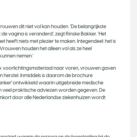
vrouwen dit niet vol kan houden. ‘De belangrijkste
 de vagina is veranderd’, zegt Rinske Bakker. ‘Het
t heeft niets met plezier te maken. Integendeel: het is
. Vrouwen houden het alleen vol als ze heel
p kunnen nemen.’
ek voorlichtingsmateriaal naar voren, vrouwen gaven
n herstel. Inmiddels is daarom de brochure
 kanker' ontwikkeld waarin uitgebreide medische
 en veel praktische adviezen worden gegeven. De
nenkort door alle Nederlandse ziekenhuizen wordt
ie gestart waarin de nazorg en de begeleiding bij de