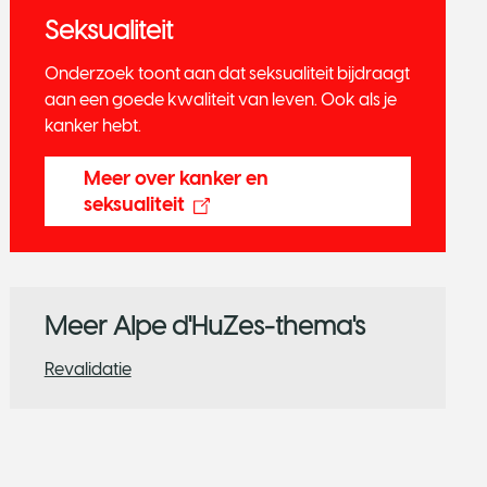
Seksualiteit
Onderzoek toont aan dat seksualiteit bijdraagt
aan een goede kwaliteit van leven. Ook als je
kanker hebt.
Meer over kanker en
seksualiteit
Meer Alpe d'HuZes-thema's
​Revalidatie