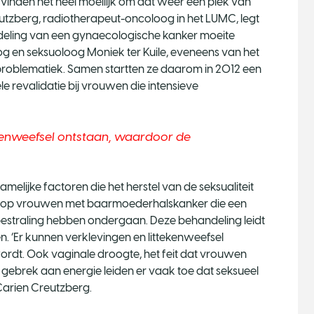
vinden het heel moeilijk om dat weer een plek van
eutzberg, radiotherapeut-oncoloog in het LUMC, legt
eling van een gynaecologische kanker moeite
og en seksuoloog Moniek ter Kuile, eveneens van het
 problematiek. Samen startten ze daarom in 2012 een
e revalidatie bij vrouwen die intensieve
ekenweefsel ontstaan, waardoor de
amelijke factoren die het herstel van de seksualiteit
e op vrouwen met baarmoederhalskanker die een
estraling hebben ondergaan. Deze behandeling leidt
en. ‘Er kunnen verklevingen en littekenweefsel
rdt. Ook vaginale droogte, het feit dat vrouwen
ebrek aan energie leiden er vaak toe dat seksueel
 Carien Creutzberg.