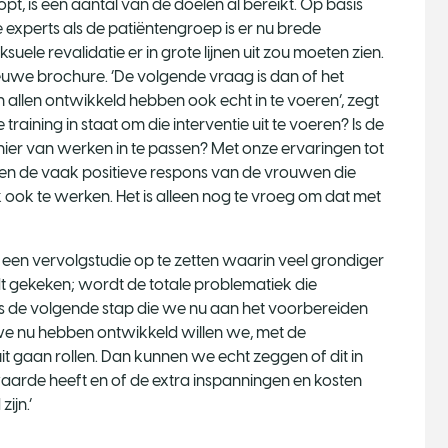
t, is een aantal van de doelen al bereikt. Op basis
experts als de patiëntengroep is er nu brede
ele revalidatie er in grote lijnen uit zou moeten zien.
euwe brochure. ‘De volgende vraag is dan of het
n allen ontwikkeld hebben ook echt in te voeren’, zegt
training in staat om die interventie uit te voeren? Is de
nier van werken in te passen? Met onze ervaringen tot
zien de vaak positieve respons van de vrouwen die
ook te werken. Het is alleen nog te vroeg om dat met
een vervolgstudie op te zetten waarin veel grondiger
dt gekeken; wordt de totale problematiek die
s de volgende stap die we nu aan het voorbereiden
ie we nu hebben ontwikkeld willen we, met de
uit gaan rollen. Dan kunnen we echt zeggen of dit in
arde heeft en of de extra inspanningen en kosten
ijn.’