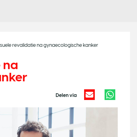
suele revalidatie na gynaecologische kanker
e na
anker
Delen via