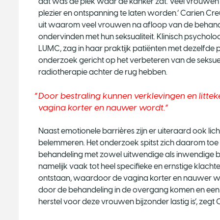
dat was de plek waar de kanker zat. Veel vrouwen 
plezier en ontspanning te laten worden.’ Carien Cr
uit waarom veel vrouwen na afloop van de behand
ondervinden met hun seksualiteit. Klinisch psycholo
LUMC, zag in haar praktijk patiënten met dezelfde
onderzoek gericht op het verbeteren van de seksuel
radiotherapie achter de rug hebben.
Door bestraling kunnen verklevingen en litt
vagina korter en nauwer wordt.
Naast emotionele barrières zijn er uiteraard ook lich
belemmeren. Het onderzoek spitst zich daarom to
behandeling met zowel uitwendige als inwendige b
namelijk vaak tot heel specifieke en ernstige klacht
ontstaan, waardoor de vagina korter en nauwer wo
door de behandeling in de overgang komen en een g
herstel voor deze vrouwen bijzonder lastig is’, zegt