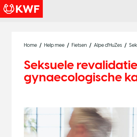
Home
Help mee
Fietsen
Alpe d'HuZes
Sek
Seksuele revalidati
gynaecologische k