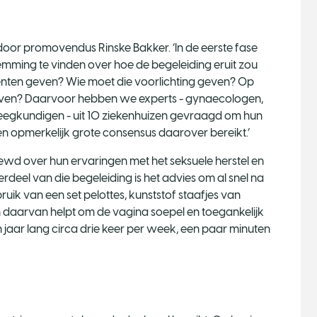
door promovendus Rinske Bakker. ‘In de eerste fase
ming te vinden over hoe de begeleiding eruit zou
iënten geven? Wie moet die voorlichting geven? Op
even? Daarvoor hebben we experts - gynaecologen,
eegkundigen - uit 10 ziekenhuizen gevraagd om hun
n opmerkelijk grote consensus daarover bereikt.’
ewd over hun ervaringen met het seksuele herstel en
rdeel van die begeleiding is het advies om al snel na
ik van een set pelottes, kunststof staafjes van
n daarvan helpt om de vagina soepel en toegankelijk
n jaar lang circa drie keer per week, een paar minuten