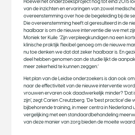
Hoewel het onderzoeksproject nog tot eind 2015 loop
van de inzichten en ervaringen van zowel medische 
overeenstemming over hoe de begeleiding bij de seksu
Die overeenstemming heeft al geresulteerd in de ni
haalbaar is om de nieuwe interventie die we met zij
Moniek ter Kuile. ‘Zijn verpleegkundigen na een korte 
klinische praktijk flexibel genoeg om de nieuwe ma
nu toe denken we dat dat zeker haalbaar is. En ge
deel hebben genomen aan de studie lijkt de aanpak 
meer zekerheid te kunnen zeggen.’
Het plan van de Leidse onderzoekers is dan ook om 
naar de effectiviteit van de nieuwe interventie wor
vrouwen ervaren ook daadwerkelijk minder? ‘Dat i
zijn’, zegt Carien Creutzberg. ‘De 'best practice' d
bijbehorende training, in meer centra in Nederland 
vergelijking met een standaardbehandeling meerwa
van deze manier van zorg bieden de moeite waard z