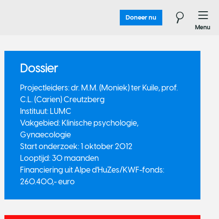
Doneer nu
Menu
Dossier
​Projectleiders: dr. M.M. (Moniek) ter Kuile, prof.
C.L. (Carien) Creutzberg
Instituut: LUMC
Vakgebied: Klinische psychologie,
Gynaecologie
Start onderzoek: 1 oktober 2012
Looptijd: 30 maanden
Financiering uit Alpe d'HuZes/KWF-fonds:
260.400,- euro