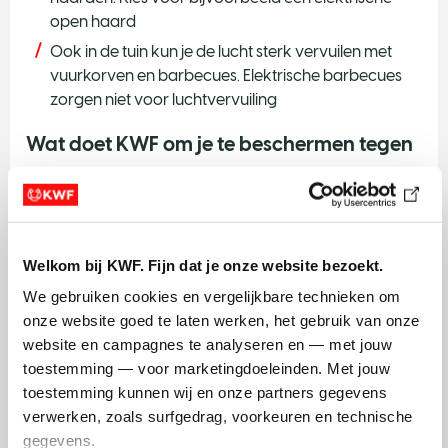
open haard
Ook in de tuin kun je de lucht sterk vervuilen met
vuurkorven en barbecues. Elektrische barbecues
zorgen niet voor luchtvervuiling
Wat doet KWF om je te beschermen tegen
luchtvervuiling?
Wetten en regels zijn belangrijk om een gezondere
lucht te krijgen. Met minder fijnstof. Daarom vragen we
Welkom bij KWF. Fijn dat je onze website bezoekt.
de overheid om de verbeterde richtlijnen te volgen die
de Wereldgezondheidsorganisatie (WHO) in 2021 heeft
We gebruiken cookies en vergelijkbare technieken om 
opgesteld. Die richtlijnen zorgen voor een schonere
onze website goed te laten werken, het gebruik van onze 
lucht, zodat minder mensen ziek worden.
website en campagnes te analyseren en — met jouw 
Lees hoe KWF werkt aan gezondere luchtkwaliteit
toestemming — voor marketingdoeleinden. Met jouw 
toestemming kunnen wij en onze partners gegevens 
verwerken, zoals surfgedrag, voorkeuren en technische 
gegevens.