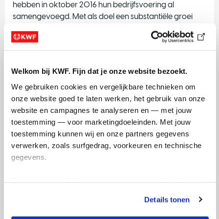
hebben in oktober 2016 hun bedrijfsvoering al
samengevoegd. Met als doel een substantiële groei
van inkomsten voor borstkankeronderzoek.
Eind 2020 zijn KWF en Pink Ribbon gefuseerd, waarbij
Pink Ribbon onderdeel is geworden van KWF. Het merk
en de identiteit van Pink Ribbon blijven behouden.
Welkom bij KWF. Fijn dat je onze website bezoekt.
Er ontstaan meer mogelijkheden om te investeren in
We gebruiken cookies en vergelijkbare technieken om 
fondsenwervende activiteiten door het combineren
onze website goed te laten werken, het gebruik van onze 
van kennis. En door een aantal organisatieactiviteiten
website en campagnes te analyseren en — met jouw 
gezamenlijk te doen. Zoals de beoordeling van
toestemming — voor marketingdoeleinden. Met jouw 
wetenschappelijk onderzoek en van aanvragen voor
toestemming kunnen wij en onze partners gegevens 
projecten. Maar ook door een gezamenlijke
verwerken, zoals surfgedrag, voorkeuren en technische 
huisvesting en inzet van leveranciers.
gegevens.
Lees meer over de samenwerking tussen Pink Ribbon
Deze gegevens helpen ons om campagnes te meten, 
en KWF
prestaties te verbeteren en relevante KWF-content te 
Details tonen
tonen. Je kunt je toestemming op elk moment wijzigen of 
Ondernemingsraad (OR)
intrekken via Cookie instellingen onderaan de pagina. De 