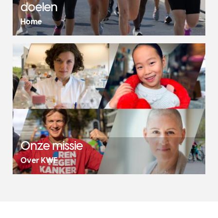
doelen
Home
Onze missie
Over KWF