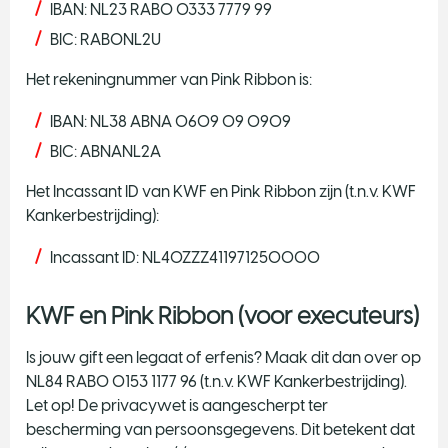
IBAN: NL23 RABO 0333 7779 99
BIC: RABONL2U
Het rekeningnummer van Pink Ribbon is:
IBAN: NL38 ABNA 0609 09 0909
BIC: ABNANL2A
Het Incassant ID van KWF en Pink Ribbon zijn (t.n.v. KWF
Kankerbestrijding):
Incassant ID: NL40ZZZ411971250000
KWF en Pink Ribbon (voor executeurs)
Is jouw gift een legaat of erfenis? Maak dit dan over op
NL84 RABO 0153 1177 96 (t.n.v. KWF Kankerbestrijding).
Let op! De privacywet is aangescherpt ter
bescherming van persoonsgegevens. Dit betekent dat