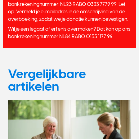
bankrekeningnummer: NL23 RABO 0333 7779 99. Let
op: Vermeld je e-mailadres in de omschrijving van de
overboeking, zodat we je donatie kunnen bevestigen.
Wil je een legaat of erfenis overmaken? Dat kan op ons
bankrekeningnummer NL84 RABO 0153 1177 96.
Vergelijkbare
artikelen