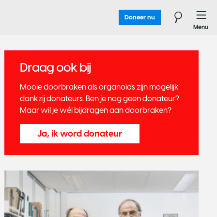
Doneer nu
Menu
Draag ook bij
Mooie doorbraken als organoïds zijn mogelijk
dankzij donateurs. Ben je nog geen donateur?
Maar wil je wél bijdragen aan doorbraken?
Ja, ik word donateur