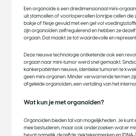
Een organoïde is een driedimensionaal mini-orgaa
uit stamcellen of voorlopercellen (onrijpe cellen di
bakje of flesje gevuld met een gel vol voedingsst
zijn organoïden zelfregulerend en hebben ze dezelfd
orgaan. Dat maakt ze tot waardevolle en represen
Deze nieuwe technologie ontketende ook een revolu
orgaan naar mini-tumor werd snel gemaakt. Sindsdi
kankerpatiënten nieuwe, identieke tumoren te kweken
geen mini-organen. Minder verwarrende termen zij
afgeleide organoïden, een vertaling van het interna
Wat kun je met organoïden?
Organoïden bieden tal van mogelijkheden. Je kunt
mee bestuderen, maar ook onderzoeken wat er mis g
bevat namelijk dezelfde ziektekenmerken en (DNA-)