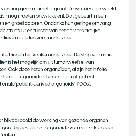
n van nog geen millimeter groot. Ze worden gekweekt
e zich nog moeten ontwikkelen). Dat gebeurt in een
offen en groeifactoren. Ondanks hun geringe omvang
e structuur en functie van het oorspronkelijke
tatieve modellen voor onderzoek.
tie binnen het kankeronderzoek. De stap van mini-
en is het mogelijk om uit tumorweefsel van
. Ook deze heten organoïden, al zijn het in feite
n tumor-organoïden, tumoroïden of patiënt-
tionale 'patient-derived organoids’ (PDOs).
 er bijvoorbeeld de werking van gezonde organen
aat bij ziektes. Een organoïde van een ziek orgaan
fouten.