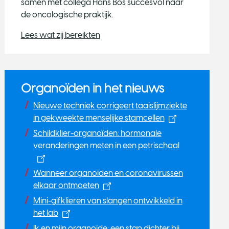
samen met collega Hans Bos succesvol naar
de oncologische praktijk.
Lees wat zij bereikten
Organoïden in het nieuws
Nieuwe techniek corrigeert taaislijmziekte
in gekweekte menselijke stamcellen
Schildklier-organoïden: hormonale
veranderingen meten in een petrischaal
Wanneer organoïden en coronavirussen
elkaar ontmoeten
Mini-gifklieren van slangen ontwikkeld in
het lab
Ik en mijn organoïde: een stap dichter bij