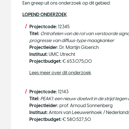
Een greep uit ons onderzoek op dit gebied:
LOPEND ONDERZOEK
Projectcode:
12345
Titel:
Ontrafelen van de rol van verstoorde signa
progressie van diffuus-type maagkanker
Projectleider:
Dr. Martijn Gloerich
Instituut:
UMC Utrecht
Projectbudget:
€ 653.075,00
Lees meer over dit onderzoek
Projectcode:
12143
Titel:
PEAK1: een nieuw doelwit in de strijd tege
Projectleider:
prof. Arnoud Sonnenberg
Instituut:
Antoni van Leeuwenhoek / Nederlands 
Projectbudget:
€ 580.527,50