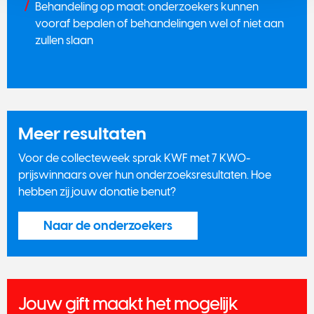
Behandeling op maat: onderzoekers kunnen
vooraf bepalen of behandelingen wel of niet aan
zullen slaan
Meer resultaten
​Voor de collecteweek sprak KWF met 7 KWO-
prijswinnaars over hun onderzoeksresultaten. Hoe
hebben zij jouw donatie benut?
Naar de onderzoekers
Jouw gift maakt het mogelijk