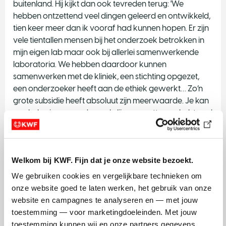
buitenland. Hij kijkt dan ook tevreden terug: 'We
hebben ontzettend veel dingen geleerd en ontwikkeld,
tien keer meer dan ik vooraf had kunnen hopen. Er zijn
vele tientallen mensen bij het onderzoek betrokken in
mijn eigen lab maar ook bij allerlei samenwerkende
laboratoria. We hebben daardoor kunnen
samenwerken met de kliniek, een stichting opgezet,
een onderzoeker heeft aan de ethiek gewerkt… Zo’n
grote subsidie heeft absoluut zijn meerwaarde. Je kan
een hele nieuwe onderzoekslijn neerzetten en hebt veel
middelen om het te laten slagen. Daarom is het goed
dat mensen blijven geven aan KWF!'
Welkom bij KWF. Fijn dat je onze website bezoekt.
De praktijk
We gebruiken cookies en vergelijkbare technieken om 
Hoewel de organoids ontzettend veelbelovend zijn, is
onze website goed te laten werken, het gebruik van onze 
het helaas nog niet zo ver dat de kweektechniek
website en campagnes te analyseren en — met jouw 
momenteel voor iedereen beschikbaar is. Om die dag
toestemming — voor marketingdoeleinden. Met jouw 
dichterbij te brengen blijft KWF ook de komende jaren
toestemming kunnen wij en onze partners gegevens 