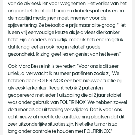
van de alvleesklier voor wegnemen. Het verlies van het
orgaan betekent dat Lucia nu diabetespatiënt is en na
de maaltijd medicijnen moet innemen voor de
spijsvertering. Ze betaalt die prijs maar al te graag: "Het
is een vrij eenvoudige keuze als je alvleesklierkanker
hebt. Fijn is anders natuurlijk, maar ik heb enorm geluk
dat ik nog leef en ook nog in relatief goede
gezondheid. Ik zing, geef les en geniet van het leven."
Ook Marc Besselink is tevreden: "Voor ons is dit zeer
uniek, al verwacht ik nu meer patiënten zoals zij. We
hebben door FOLFIRINOX een hele nieuwe situatie bij
alvleesklierkanker. Recent heb ik 2 patiënten
geopereerd met ieder 1 uitzaaiing die al 2 jaar stabiel
was onder gebruik van FOLFIRINOX. We hebben zowel
de tumor als de uitzaaiing verwijderd. Dat is voor ons
echt nieuw, al moet ik de kanttekening plaatsen dat dit
zeer uitzonderlijke situaties zijn. Niet elke tumor is zo
lang onder controle te houden met FOLFIRINOX."