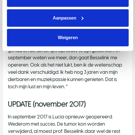
energie. Dan ga ik verliezen”. Toch zal ze zich weerbaar
moeten opstellen. De kanker is namelijk teruggekomen.
Aanpassen
Opnieuw komt haar experimenteerdrift naar boven: “Ik
ga weer hetzelfde doen als de vorige keer. Dat is bij
teruggekeerde kanker nog nooit vertoond. Normaliter
Weigeren
is het dan over en uit. Ik heb de chemokuur inmiddels
gehad en de tumor lijkt opnieuw te zijn geslonken. In
september weten we meer, dan gaat Besselink me
opereren. Ook als het niet lukt, ben ik de wetenschap
veel dank verschuldigd. Ik heb nog 3 jaren van mijn
dierbaren en muziekpassie kunnen genieten. Dat is
toch mijn lust en mijn leven. ”
UPDATE (november 2017)
In september 2017 is Lucia opnieuw geopereerd.
Wederom met succes. De tumor kon worden
verwijderd, al moest prof. Besselink daar wel de rest