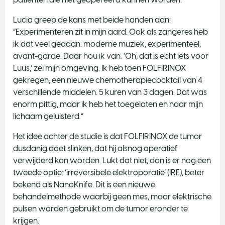
Lucia greep de kans met beide handen aan:
“Experimenteren zit in mijn aard. Ook als zangeres heb
ik dat veel gedaan: moderne muziek, experimenteel,
avant-garde. Daar hou ik van. ‘Oh, dat is echt iets voor
Luus,’ zei mijn omgeving. Ik heb toen FOLFIRINOX
gekregen, een nieuwe chemotherapiecocktail van 4
verschillende middelen. 5 kuren van 3 dagen. Dat was
enorm pittig, maar ik heb het toegelaten en naar mijn
lichaam geluisterd.”
Het idee achter de studie is dat FOLFIRINOX de tumor
dusdanig doet slinken, dat hij alsnog operatief
verwijderd kan worden. Lukt dat niet, dan is er nog een
tweede optie: ‘irreversibele elektroporatie’ (IRE), beter
bekend als NanoKnife. Dit is een nieuwe
behandelmethode waarbij geen mes, maar elektrische
pulsen worden gebruikt om de tumor eronder te
krijgen.