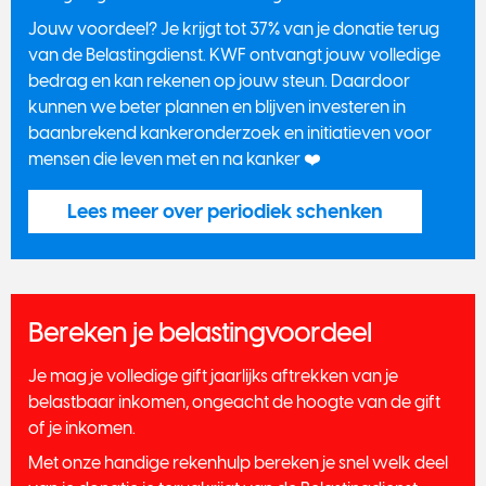
Jouw voordeel? Je krijgt tot 37% van je donatie terug
van de Belastingdienst. KWF ontvangt jouw volledige
bedrag en kan rekenen op jouw steun. Daardoor
kunnen we beter plannen en blijven investeren in
baanbrekend kankeronderzoek en initiatieven voor
mensen die leven met en na kanker ❤️
Lees meer over periodiek schenken
Bereken je belastingvoordeel
Je mag je volledige gift jaarlijks aftrekken van je
belastbaar inkomen, ongeacht de hoogte van de gift
of je inkomen.
Met onze handige rekenhulp bereken je snel welk deel