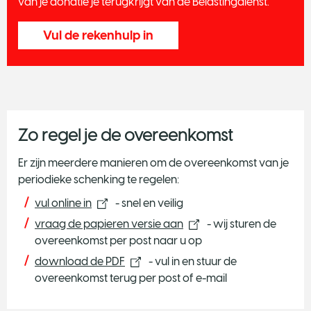
van je donatie je terugkrijgt van de Belastingdienst.
Vul de rekenhulp in
Zo regel je de overeenkomst
Er zijn meerdere manieren om de overeenkomst van je
periodieke schenking te regelen:
vul online in
- snel en veilig
vraag de papieren versie aan
- wij sturen de
overeenkomst per post naar u op
download de PDF
- vul in en stuur de
overeenkomst terug per post of e-mail