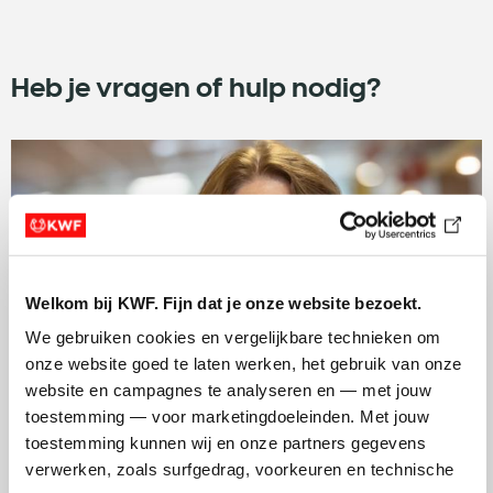
Heb je vragen of hulp nodig?
Welkom bij KWF. Fijn dat je onze website bezoekt.
We gebruiken cookies en vergelijkbare technieken om 
onze website goed te laten werken, het gebruik van onze 
website en campagnes te analyseren en — met jouw 
toestemming — voor marketingdoeleinden. Met jouw 
toestemming kunnen wij en onze partners gegevens 
Overweeg je om periodiek te schenken maar heb je
verwerken, zoals surfgedrag, voorkeuren en technische 
nog vragen? Onze adviseur Bianca Scharroo staat