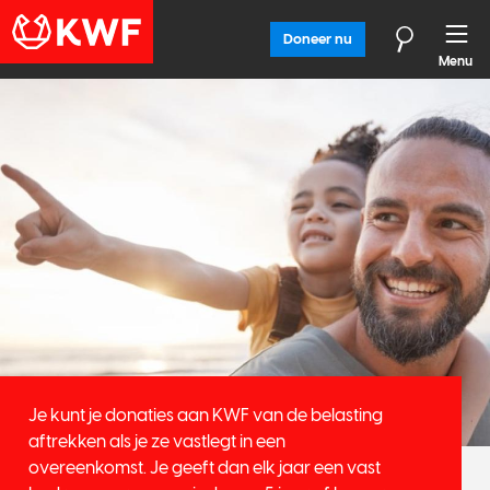
Doneer nu
Menu
Je kunt je donaties aan KWF van de belasting
aftrekken als je ze vastlegt in een
overeenkomst. Je geeft dan elk jaar een vast