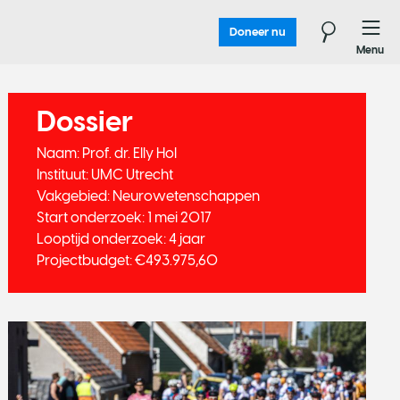
Doneer nu
Menu
Dossier
​Naam: Prof. dr. Elly Hol
Instituut: UMC Utrecht
Vakgebied: Neurowetenschappen
Start onderzoek: 1 mei 2017
Looptijd onderzoek: 4 jaar
Projectbudget: €493.975,60