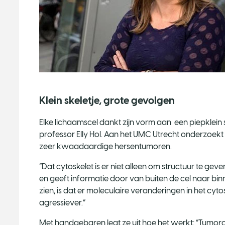
Klein skeletje, grote gevolgen
​Elke lichaamscel dankt zijn vorm aan een piepklein sk
professor Elly Hol. Aan het UMC Utrecht onderzoekt zij
zeer kwaadaardige hersentumoren.
“Dat cytoskelet is er niet alleen om structuur te gev
en geeft informatie door van buiten de cel naar bin
zien, is dat er moleculaire veranderingen in het c
agressiever.”
Met handgebaren legt ze uit hoe het werkt: “Tumorc