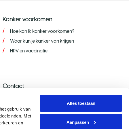
Kanker voorkomen
Hoe kan ik kanker voorkomen?
Waar kun je kanker van krijgen
HPV en vaccinatie
Contact
Stel je vraag
Alles toestaan
Donatie wijzigen/opzeggen
et gebruik van 
oeleinden. Met 
Aanmelden nieuwsbrief
Aanpassen
rkeuren en 
Voor de pers