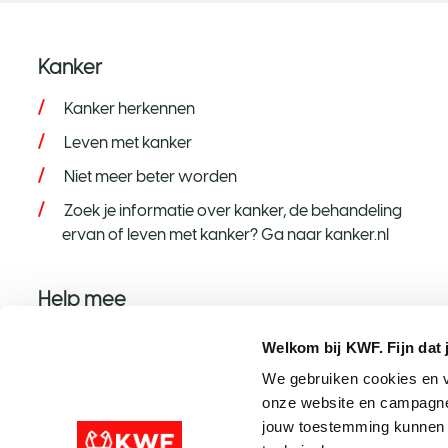
Kanker
Kanker herkennen
Leven met kanker
Niet meer beter worden
Zoek je informatie over kanker, de behandeling
ervan of leven met kanker? Ga naar kanker.nl
Help mee
Help mee op jouw manier
Welkom bij KWF. Fijn dat 
Word donateur
We gebruiken cookies en v
onze website en campagne
Nalaten aan KWF
jouw toestemming kunnen w
Steun met een grote gift