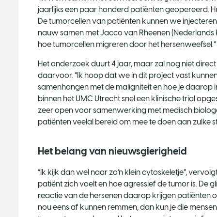
jaarlijks een paar honderd patiënten geopereerd. H
De tumorcellen van patiënten kunnen we injecteren
nauw samen met Jacco van Rheenen (Nederlands Kanke
hoe tumorcellen migreren door het hersenweefsel.“
Het onderzoek duurt 4 jaar, maar zal nog niet direct 
daarvoor. “Ik hoop dat we in dit project vast kunne
samenhangen met de maligniteit en hoe je daarop in k
binnen het UMC Utrecht snel een klinische trial op
zeer open voor samenwerking met medisch biologen. 
patiënten veelal bereid om mee te doen aan zulke st
Het belang van nieuwsgierigheid
“Ik kijk dan wel naar zo’n klein cytoskeletje”, vervol
patiënt zich voelt en hoe agressief de tumor is. De 
reactie van de hersenen daarop krijgen patiënten o
nou eens af kunnen remmen, dan kun je die mensen ee