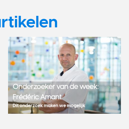
rtikelen
Onderzoeker van de week:
Frédéric Amant
Dit onderzoek maken we mogelijk