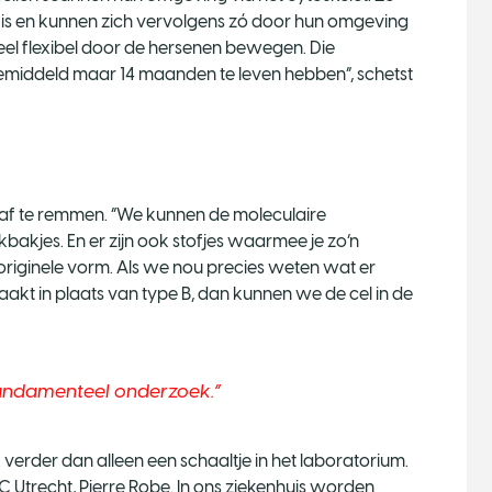
 is en kunnen zich vervolgens zó door hun omgeving
eel flexibel door de hersenen bewegen. Die
gemiddeld maar 14 maanden te leven hebben”, schetst
s af te remmen. “We kunnen de moleculaire
bakjes. En er zijn ook stofjes waarmee je zo’n
 originele vorm. Als we nou precies weten wat er
aakt in plaats van type B, dan kunnen we de cel in de
 fundamenteel onderzoek.
rder dan alleen een schaaltje in het laboratorium.
C Utrecht, Pierre Robe. In ons ziekenhuis worden