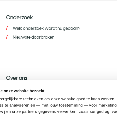
Onderzoek
Welk onderzoek wordt nu gedaan?
Nieuwste doorbraken
Over ons
Over KWF
je onze website bezoekt.
Nieuws
ergelijkbare technieken om onze website goed te laten werken, h
s te analyseren en — met jouw toestemming — voor marketingd
Onze ambassadeurs
ij en onze partners gegevens verwerken, zoals surfgedrag, voo
Werken bij KWF