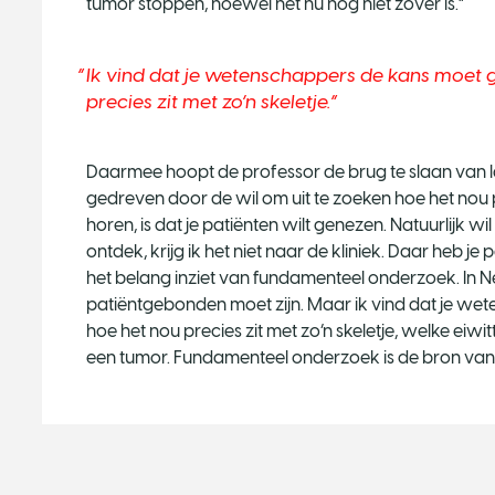
tumor stoppen, hoewel het nu nog niet zover is.”
Ik vind dat je wetenschappers de kans moet 
precies zit met zo’n skeletje.
Daarmee hoopt de professor de brug te slaan van 
gedreven door de wil om uit te zoeken hoe het nou pr
horen, is dat je patiënten wilt genezen. Natuurlijk wil i
ontdek, krijg ik het niet naar de kliniek. Daar heb je
het belang inziet van fundamenteel onderzoek. In 
patiëntgebonden moet zijn. Maar ik vind dat je we
hoe het nou precies zit met zo’n skeletje, welke eiwi
een tumor. Fundamenteel onderzoek is de bron van