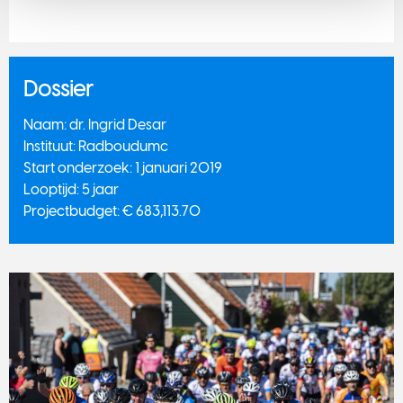
Dossier
​Naam: dr. Ingrid Desar
Instituut: Radboudumc
Start onderzoek: 1 januari 2019
Looptijd: 5 jaar
Projectbudget: € 683,113.70