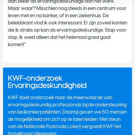
dan zeker als ervaringsdeskundige aan het werk.
Maar waar? Misschien nog steeds in een centrum voor
leven met en na kanker, of in een ziekenhuis. De
beleidskant vind ik ook interessant. Er zijn zoveel kanten
die ik straks op kan als ervaringsdeskundige. Stap voor
stap. Ik weet alleen dat het helemaal goed gaat
komen!”
KWF-onderzoek
Ervaringsdeskundigheid
KWF doet onderzoek naar de meerwaarde van
ervaringsdeskundig professionals bij de ondersteuning
van (ex)kankerpatiënten. Daarbij geven we 50 mensen
de mogelijkheid om zich op te laten leiden. Met steun
van de Nationale Postcode Loterij vergoedt KWF het
(instellings)collegegeld.