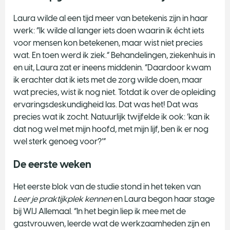
Laura wilde al een tijd meer van betekenis zijn in haar
werk: “Ik wilde al langer iets doen waarin ik écht iets
voor mensen kon betekenen, maar wist niet precies
wat. En toen werd ik ziek.” Behandelingen, ziekenhuis in
en uit, Laura zat er ineens middenin. “Daardoor kwam
ik erachter dat ik iets met de zorg wilde doen, maar
wat precies, wist ik nog niet. Totdat ik over de opleiding
ervaringsdeskundigheid las. Dat was het! Dat was
precies wat ik zocht. Natuurlijk twijfelde ik ook: ‘kan ik
dat nog wel met mijn hoofd, met mijn lijf, ben ik er nog
wel sterk genoeg voor?’”
De eerste weken
Het eerste blok van de studie stond in het teken van
Leer je praktijkplek kennen
en Laura begon haar stage
bij WIJ Allemaal. “In het begin liep ik mee met de
gastvrouwen, leerde wat de werkzaamheden zijn en