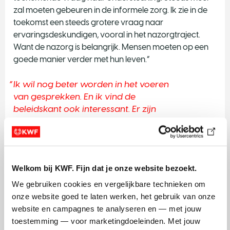
zal moeten gebeuren in de informele zorg. Ik zie in de
toekomst een steeds grotere vraag naar
ervaringsdeskundigen, vooral in het nazorgtraject.
Want de nazorg is belangrijk. Mensen moeten op een
goede manier verder met hun leven.”
Ik wil nog beter worden in het voeren
van gesprekken. En ik vind de
beleidskant ook interessant. Er zijn
zoveel kanten die ik straks op kan als
ervaringsdeskundige.
Laura
Welkom bij KWF. Fijn dat je onze website bezoekt.
Toekomst
We gebruiken cookies en vergelijkbare technieken om 
Laura voelt een sterke band met de plek waar ze stage
onze website goed te laten werken, het gebruik van onze 
loopt. “Ik voel trots en liefde naar de plek en mensen die
website en campagnes te analyseren en — met jouw 
mij destijds hebben opgevangen. En dat probeer ik nu
toestemming — voor marketingdoeleinden. Met jouw 