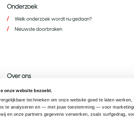
Onderzoek
Welk onderzoek wordt nu gedaan?
Nieuwste doorbraken
Over ons
Over KWF
je onze website bezoekt.
Nieuws
ergelijkbare technieken om onze website goed te laten werken, h
s te analyseren en — met jouw toestemming — voor marketingd
Onze ambassadeurs
ij en onze partners gegevens verwerken, zoals surfgedrag, voo
Werken bij KWF