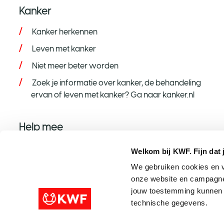
Kanker
Kanker herkennen
Leven met kanker
Niet meer beter worden
Zoek je informatie over kanker, de behandeling
ervan of leven met kanker? Ga naar kanker.nl
Help mee
Help mee op jouw manier
Welkom bij KWF. Fijn dat 
Word donateur
We gebruiken cookies en v
onze website en campagne
Nalaten aan KWF
jouw toestemming kunnen w
Steun met een grote gift
technische gegevens.
Speel mee met de KWF Loterij