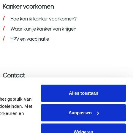
Kanker voorkomen
Hoe kan ik kanker voorkomen?
Waar kun je kanker van krijgen
HPV en vaccinatie
Contact
Stel je vraag
Alles toestaan
Donatie wijzigen/opzeggen
et gebruik van 
oeleinden. Met 
Aanmelden nieuwsbrief
Aanpassen
rkeuren en 
Voor de pers
Weigeren