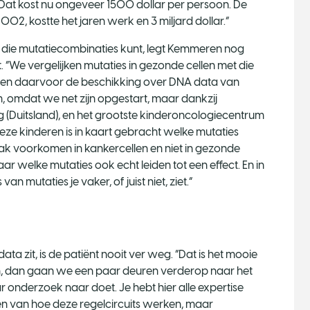
Dat kost nu ongeveer 1500 dollar per persoon. De
002, kostte het jaren werk en 3 miljard dollar.”
et die mutatiecombinaties kunt, legt Kemmeren nog
t. “We vergelijken mutaties in gezonde cellen met die
bben daarvoor de beschikking over DNA data van
, omdat we net zijn opgestart, maar dankzij
(Duitsland), en het grootste kinderoncologiecentrum
deze kinderen is in kaart gebracht welke mutaties
ak voorkomen in kankercellen en niet in gezonde
naar welke mutaties ook echt leiden tot een effect. En in
n mutaties je vaker, of juist niet, ziet.”
ta zit, is de patiënt nooit ver weg. “Dat is het mooie
ren, dan gaan we een paar deuren verderop naar het
 onderzoek naar doet. Je hebt hier alle expertise
eken van hoe deze regelcircuits werken, maar