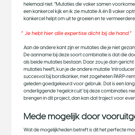
helemaal niet. “Mutaties die vaker samen voorkomen,
een kankercel kijk en ik zie mutatie A én B vaker o
kankercel helpt om uit te groeien en te vermeerdere
Je hebt hier alle expertise dicht bij de hand.
Aan de andere kant zijn er mutaties die je niet gezame
De aanname bij deze soort combinatie is dat die dode
als beide mutaties bestaan. Daar zou je dan gericht
mutaties heeft, kun je de andere mutatie ‘introducere
succesvol bij borstkanker, met zogeheten PARP-remme
geleden goedgekeurd voor gebruik. Dat is een lang
onderliggende ‘regelcircuit’ bij deze combinaties ni
brengen in dit project, dan kan dat traject voor ev
Mede mogelijk door vooruit
Wat de mogelijkheden betreft is dit het perfecte 