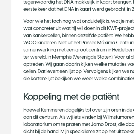
tegenwoordig het DNA makkelijk in kaart brengen. 
eerste keer dat het DNA in kaart werd gebracht, in 2
Voor wie het toch nog wat onduidelijk is, wat je m
wat concreter uit wat hij wil doen in dit KWF-projec
van kankercellen, binnen dezelfde patiënt. We he
2600 kinderen. Niet uit het Prinses Máxima Centrum
samenwerking met een groot centrum in Heidelberg 
ter wereld, in Memphis (Verenigde Staten). Voor al 
optreden. Wij gaan daarin kijken welke mutaties va
cellen. Dat levert een lijst op. Vervolgens kijken we 
die kortere lijst bekijken we weer welke combinaties va
Koppeling met de patiënt
Hoewel Kemmeren dagelijks tot over zijn oren in de da
aan dit centrum. Als wij iets vinden bij Wilmstumo
laboratorium om te praten met Jarno Drost, die daar
dicht bij de hand. Mijn specialisme zit op het uitzo