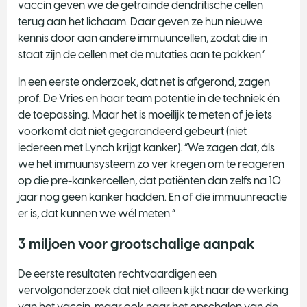
vaccin geven we de getrainde dendritische cellen
terug aan het lichaam. Daar geven ze hun nieuwe
kennis door aan andere immuuncellen, zodat die in
staat zijn de cellen met de mutaties aan te pakken.’
In een eerste onderzoek, dat net is afgerond, zagen
prof. De Vries en haar team potentie in de techniek én
de toepassing. Maar het is moeilijk te meten of je iets
voorkomt dat niet gegarandeerd gebeurt (niet
iedereen met Lynch krijgt kanker). “We zagen dat, áls
we het immuunsysteem zo ver kregen om te reageren
op die pre-kankercellen, dat patiënten dan zelfs na 10
jaar nog geen kanker hadden. En of die immuunreactie
er is, dat kunnen we wél meten.”
3 miljoen voor grootschalige aanpak
De eerste resultaten rechtvaardigen een
vervolgonderzoek dat niet alleen kijkt naar de werking
van het vaccin, maar ook naar het opschalen van de