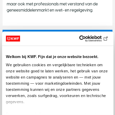
maar ook met professionals met verstand van de
geneesmiddelenmarkt en wet- en regelgeving.
Dossier
Naam:
prof. dr. Jolanda de Vries
Instituut:
Radboudumc
Welkom bij KWF. Fijn dat je onze website bezoekt.
Vakgebied:
Tumorimmunologie
We gebruiken cookies en vergelijkbare technieken om 
Start onderzoek
: Medio 2025
onze website goed te laten werken, het gebruik van onze 
Looptijd:
72 maanden
website en campagnes te analyseren en — met jouw 
Projectbudget:
€ 3.325.270,-
toestemming — voor marketingdoeleinden. Met jouw 
toestemming kunnen wij en onze partners gegevens 
Lees de projectbeschrijving
verwerken, zoals surfgedrag, voorkeuren en technische 
gegevens.
Deze gegevens helpen ons om campagnes te meten, 