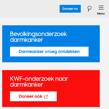
Doneer nu
Menu
Bevolkingsonderzoek
darmkanker
Darmkanker vroeg ontdekken
KWF-onderzoek naar
darmkanker
Doneer ook