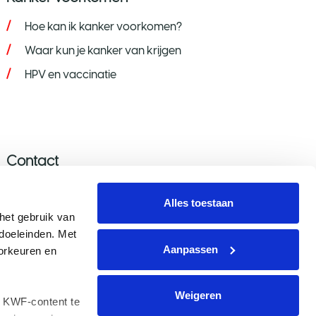
Hoe kan ik kanker voorkomen?
Waar kun je kanker van krijgen
HPV en vaccinatie
Contact
Stel je vraag
Alles toestaan
Donatie wijzigen/opzeggen
et gebruik van 
oeleinden. Met 
Aanmelden nieuwsbrief
Aanpassen
rkeuren en 
Voor de pers
Weigeren
 KWF-content te 