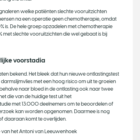
gnaleren welke patiënten slechte vooruitzichten
ze mensen na een operatie geen chemotherapie, omdat
0% is. De hele groep opzadelen met chemotherapie
% met slechte vooruitzichten die wel gebaat is bij
lijke voorstadia
aten bekend. Het bleek dat hun nieuwe ontlastingstest
darmslijmvlies met een hoog risico om uit te groeien
 behalve naar bloed in de ontlasting ook naar twee
t die van de huidige test uit het
 studie met 13.000 deelnemers om te beoordelen of
nderzoek kan worden opgenomen. Daarmee is nog
f daaraan komt te overlijden.
 van het Antoni van Leeuwenhoek