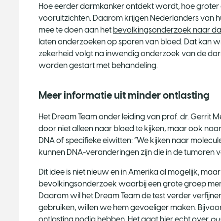
Hoe eerder darmkanker ontdekt wordt, hoe groter 
vooruitzichten. Daarom krijgen Nederlanders van h
mee te doen aan het
bevolkingsonderzoek naar d
laten onderzoeken op sporen van bloed. Dat kan w
zekerheid volgt na inwendig onderzoek van de darm
worden gestart met behandeling.
Meer informatie uit minder ontlasting
Het Dream Team onder leiding van prof. dr. Gerrit Me
door niet alleen naar bloed te kijken, maar ook naa
DNA of specifieke eiwitten: “We kijken naar molecule
kunnen DNA-veranderingen zijn die in de tumoren v
Dit idee is niet nieuw en in Amerika al mogelijk, maar
bevolkingsonderzoek waarbij een grote groep mensen 
Daarom wil het Dream Team de test verder verfijnen:
gebruiken, willen we hem gevoeliger maken. Bijvo
ontlasting nodig hebben. Het gaat hier echt over
pus