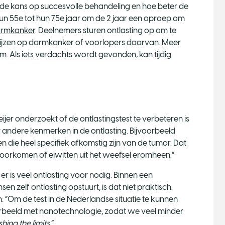
de kans op succesvolle behandeling en hoe beter de
un 55e tot hun 75e jaar om de 2 jaar een oproep om
armkanker
. Deelnemers sturen ontlasting op om te
ijzen op darmkanker of voorlopers daarvan. Meer
. Als iets verdachts wordt gevonden, kan tijdig
ijer onderzoekt of de ontlastingstest te verbeteren is
r andere kenmerken in de ontlasting. Bijvoorbeeld
n die heel specifiek afkomstig zijn van de tumor. Dat
oorkomen of eiwitten uit het weefsel eromheen.”
 er is veel ontlasting voor nodig. Binnen een
zelf ontlasting opstuurt, is dat niet praktisch.
 “Om de test in de Nederlandse situatie te kunnen
orbeeld met nanotechnologie, zodat we veel minder
hing the limits
.”