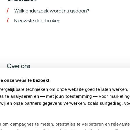
Welk onderzoek wordt nu gedaan?
Nieuwste doorbraken
Over ons
Over KWF
je onze website bezoekt.
Nieuws
ergelijkbare technieken om onze website goed te laten werken, h
s te analyseren en — met jouw toestemming — voor marketingd
Onze ambassadeurs
ij en onze partners gegevens verwerken, zoals surfgedrag, voo
Werken bij KWF
om campagnes te meten, prestaties te verbeteren en relevante