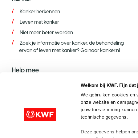
Kanker herkennen
Leven met kanker
Niet meer beter worden
Zoek je informatie over kanker, de behandeling
ervan of leven met kanker? Ga naar kanker.nl
Help mee
Help mee op jouw manier
Welkom bij KWF. Fijn dat 
Word donateur
We gebruiken cookies en v
onze website en campagne
Nalaten aan KWF
jouw toestemming kunnen w
Steun met een grote gift
technische gegevens.
Speel mee met de KWF Loterij
Deze gegevens helpen ons 