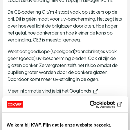
zodat de uv-straling niet van opzij in de ogen komt.
De CE-codering 0 t/m 4 staat vaak op stickers op de
bril. Dit is géén maat voor uv-bescherming. Het zegt iets
over hoeveel licht de brilglazen doorlaten. Hoe hoger
het getal, hoe donkerder en hoe kleiner de kans op
verblinding. CE3 is meestal genoeg.
Weet dat goedkope (speelgoed)zonnebrilletjes vaak
geen (goede) uv-bescherming bieden. Ook al zijn de
glazen donker. Ze vergroten zelfs het risico omdat de
pupillen groter worden door de donkere glazen.
Daardoor komt meer uv-straling in de ogen.
Meer informatie vind je bij
het Oogfonds
Extra tips
het dragen van een helm beschermt je hoofd tijdens
een val, maar beschermt ook gelijk je hoofdhuid
Welkom bij KWF. Fijn dat je onze website bezoekt.