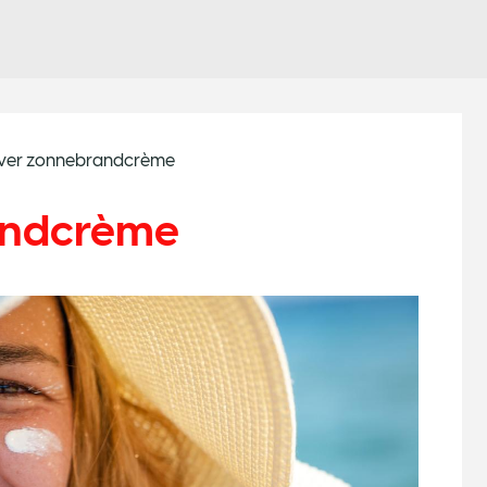
over zonnebrandcrème
randcrème