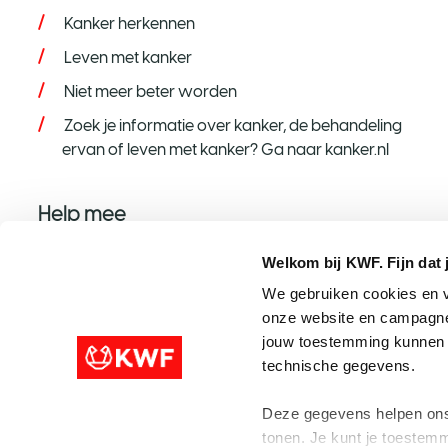
Kanker herkennen
Leven met kanker
Niet meer beter worden
Zoek je informatie over kanker, de behandeling
ervan of leven met kanker? Ga naar kanker.nl
Help mee
Help mee op jouw manier
Welkom bij KWF. Fijn dat 
Word donateur
We gebruiken cookies en v
onze website en campagne
Nalaten aan KWF
jouw toestemming kunnen w
Steun met een grote gift
technische gegevens.
Speel mee met de KWF Loterij
Deze gegevens helpen ons 
tonen. Je kunt je toestemm