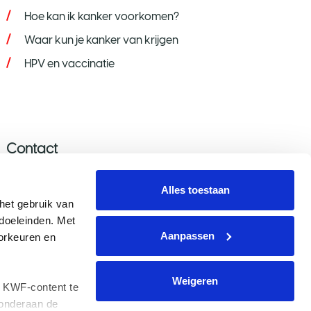
Hoe kan ik kanker voorkomen?
Waar kun je kanker van krijgen
HPV en vaccinatie
Contact
Stel je vraag
Alles toestaan
Donatie wijzigen/opzeggen
et gebruik van 
oeleinden. Met 
Aanmelden nieuwsbrief
Aanpassen
rkeuren en 
Voor de pers
Weigeren
 KWF-content te 
onderaan de 