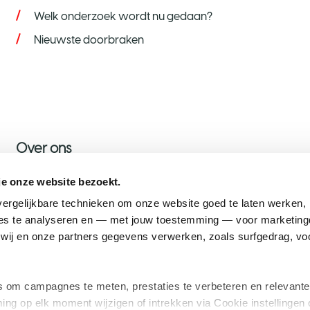
Welk onderzoek wordt nu gedaan?
Nieuwste doorbraken
Over ons
Over KWF
je onze website bezoekt.
Nieuws
ergelijkbare technieken om onze website goed te laten werken, h
s te analyseren en — met jouw toestemming — voor marketingd
Onze ambassadeurs
ij en onze partners gegevens verwerken, zoals surfgedrag, voo
Werken bij KWF
om campagnes te meten, prestaties te verbeteren en relevante
ing op elk moment wijzigen of intrekken via Cookie instellingen 