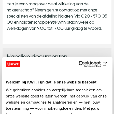
Heb je een vraag over de afwikkeling van de
nalatenschap? Neem gerust contact op met onze
specialisten van de afdeling Nalaten. Via 020 - 570 05
00 en
nalatenschappen@kwf.nl
staan we je op
werkdagen van 9.00 tot 17.00 uur graag te woord.
Handige documenten
Specifieke wensen van goede doelen-erfgenamen
ANBI
Welkom bij KWF. Fijn dat je onze website bezoekt.
We gebruiken cookies en vergelijkbare technieken om 
onze website goed te laten werken, het gebruik van onze 
website en campagnes te analyseren en — met jouw 
Wil je meer weten?
toestemming — voor marketingdoeleinden. Met jouw 