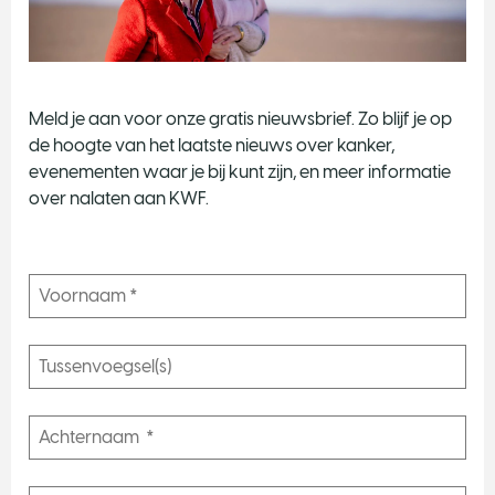
Meld je aan voor onze gratis nieuwsbrief. Zo blijf je op
de hoogte van het laatste nieuws over kanker,
evenementen waar je bij kunt zijn, en meer informatie
over nalaten aan KWF.
N
O
e
n
e
e
J
a