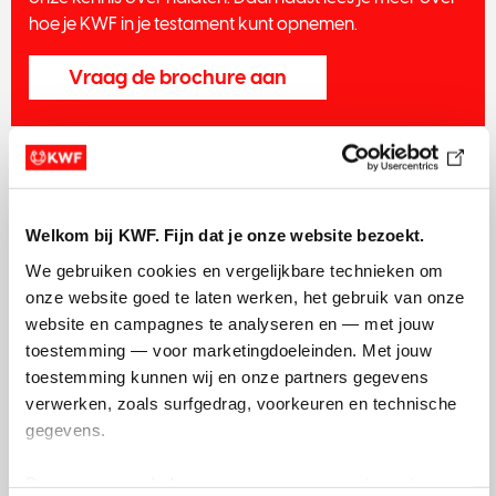
hoe je KWF in je testament kunt opnemen.
n
t
Vraag de brochure aan
t
w
o
T
Heb je een vraag?
h
Welkom bij KWF. Fijn dat je onze website bezoekt.
r
Heb je een vraag over nalaten? Stel die gerust aan ons.
e
We gebruiken cookies en vergelijkbare technieken om 
We zijn tijdens kantooruren bereikbaar via ons
e
onze website goed te laten werken, het gebruik van onze 
algemene nummer 020 - 570 05 00. Of stuur ons een
website en campagnes te analyseren en — met jouw 
e-mail (
nalateninfo@kwf.nl
).
N
toestemming — voor marketingdoeleinden. Met jouw 
e
Of stel je vraag via het formulier
toestemming kunnen wij en onze partners gegevens 
e
verwerken, zoals surfgedrag, voorkeuren en technische 
gegevens.
Deze gegevens helpen ons om campagnes te meten, 